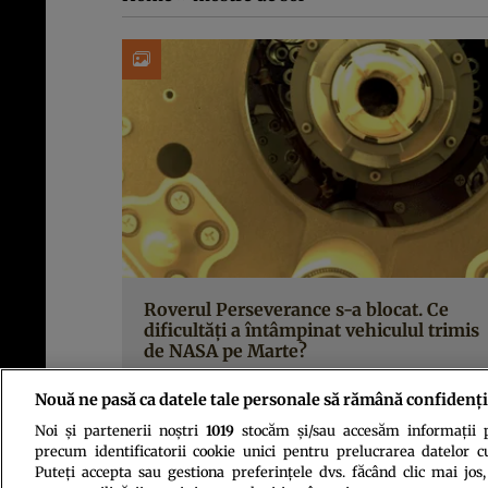
Roverul Perseverance s-a blocat. Ce
dificultăți a întâmpinat vehiculul trimis
de NASA pe Marte?
Nouă ne pasă ca datele tale personale să rămână confidenți
Noi și partenerii noștri
1019
stocăm și/sau accesăm informații pe
precum identificatorii cookie unici pentru prelucrarea datelor c
Puteți accepta sau gestiona preferințele dvs. făcând clic mai jos,