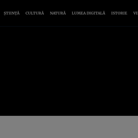
ȘTIINȚĂ
CULTURĂ
NATURĂ
LUMEA DIGITALĂ
ISTORIE
V