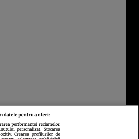
m datele pentru a oferi:
urarea performanței reclamelor.
inutului personalizat. Stocarea
zitiv. Crearea profilurilor de
 pentru selectarea publicității