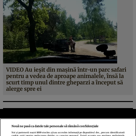
VIDEO Au ieşit din maşină într-un parc safari
pentru a vedea de aproape animalele, însă la
scurt timp unul dintre gheparzi a început să
alerge spre ei
Nouă ne pasă ca datele tale personale să rămână confidențiale
Noi și partenerii noștri
1019
stocăm și/sau accesăm informații pe dispozitivul dvs., precum identificatorii
cookie unici pentru prelucrarea datelor cu caracter personal. Puteți accepta sau gestiona preferințele