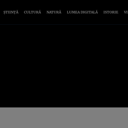
ȘTIINȚĂ
CULTURĂ
NATURĂ
LUMEA DIGITALĂ
ISTORIE
V