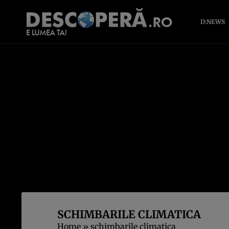
D:NEWS
SCHIMBARILE CLIMATICA
Home
»
schimbarile climatica