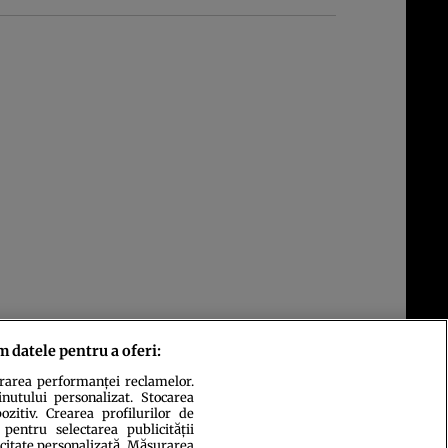
m datele pentru a oferi:
urarea performanței reclamelor.
inutului personalizat. Stocarea
zitiv. Crearea profilurilor de
 pentru selectarea publicității
icitate personalizată. Măsurarea