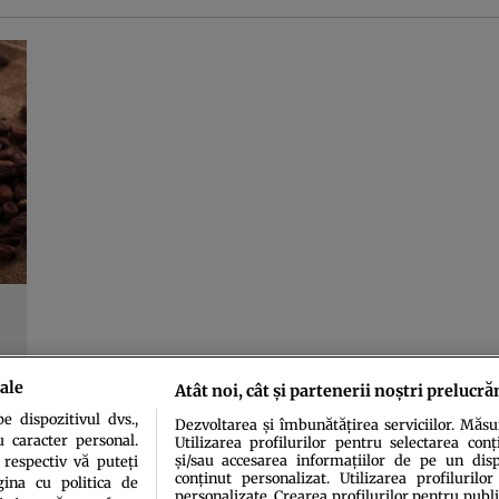
ale
Atât noi, cât și partenerii noștri prelucră
 dispozitivul dvs.,
Dezvoltarea și îmbunătățirea serviciilor. Măs
u caracter personal.
Utilizarea profilurilor pentru selectarea conț
și/sau accesarea informațiilor de pe un dispo
 respectiv vă puteți
conținut personalizat. Utilizarea profilurilor
ina cu politica de
personalizate. Crearea profilurilor pentru publ