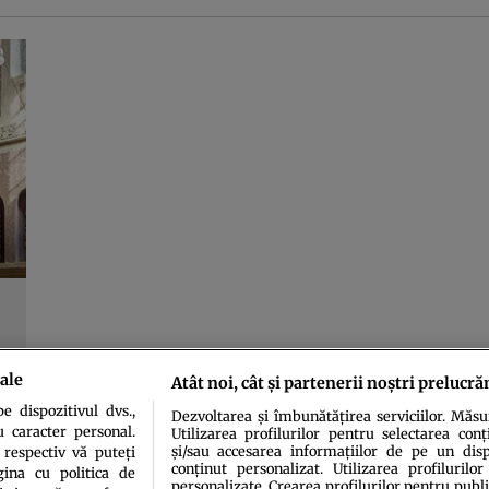
ale
Atât noi, cât și partenerii noștri prelucră
 dispozitivul dvs.,
Dezvoltarea și îmbunătățirea serviciilor. Măs
u caracter personal.
Utilizarea profilurilor pentru selectarea conț
și/sau accesarea informațiilor de pe un dispo
 respectiv vă puteți
conținut personalizat. Utilizarea profilurilor
ina cu politica de
personalizate. Crearea profilurilor pentru publ