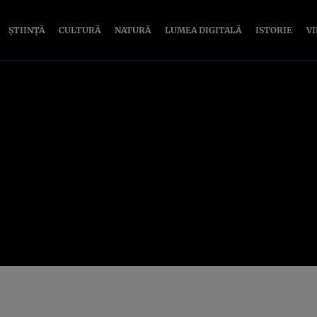
ȘTIINȚĂ
CULTURĂ
NATURĂ
LUMEA DIGITALĂ
ISTORIE
V