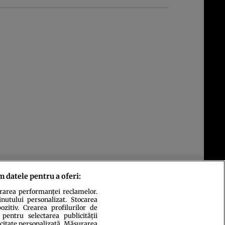
m datele pentru a oferi:
urarea performanței reclamelor.
inutului personalizat. Stocarea
zitiv. Crearea profilurilor de
 pentru selectarea publicității
icitate personalizată. Măsurarea