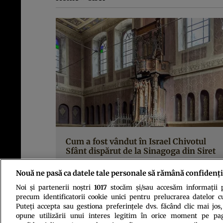
Cum a fost vândut în Israel Chivotul
Sfânt dispărut de la Sinagoga din Siret
Nouă ne pasă ca datele tale personale să rămână confidenți
Noi și partenerii noștri
1017
stocăm și/sau accesăm informații pe
precum identificatorii cookie unici pentru prelucrarea datelor c
Puteți accepta sau gestiona preferințele dvs. făcând clic mai jos,
opune utilizării unui interes legitim în orice moment pe pag