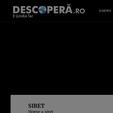
D:NEWS
SIRET
Home
»
siret