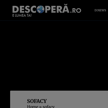
D:NEWS
SOFACY
Home
»
sofacy