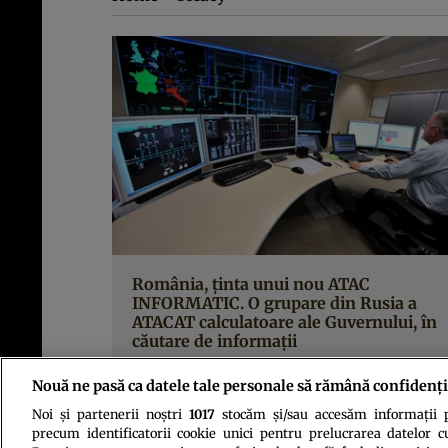
România, ţinta unui nou ATAC
INFORMATIC. O grupare din Rusia a
ATACAT calculatoare ale Guvernului, în
căutare de informaţii
Nouă ne pasă ca datele tale personale să rămână confidenți
Noi și partenerii noștri
1017
stocăm și/sau accesăm informații pe
precum identificatorii cookie unici pentru prelucrarea datelor c