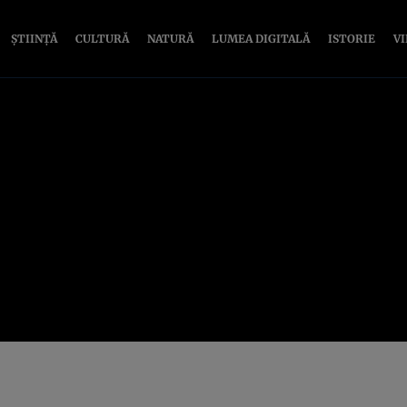
ȘTIINȚĂ
CULTURĂ
NATURĂ
LUMEA DIGITALĂ
ISTORIE
V