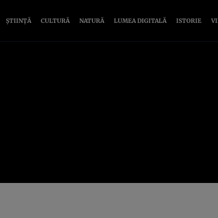
ȘTIINȚĂ
CULTURĂ
NATURĂ
LUMEA DIGITALĂ
ISTORIE
V