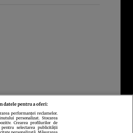
m datele pentru a oferi:
urarea performanței reclamelor.
inutului personalizat. Stocarea
zitiv. Crearea profilurilor de
 pentru selectarea publicității
icitate personalizată. Măsurarea