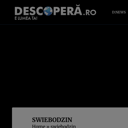
D:NEWS
SWIEBODZIN
Home
»
swiebodzin