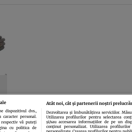
ale
Atât noi, cât și partenerii noștri prelucră
 dispozitivul dvs.,
Dezvoltarea și îmbunătățirea serviciilor. Măs
u caracter personal.
Utilizarea profilurilor pentru selectarea conț
și/sau accesarea informațiilor de pe un dispo
 respectiv vă puteți
conținut personalizat. Utilizarea profilurilor
ina cu politica de
personalizate. Crearea profilurilor pentru publ