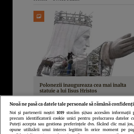
Polonezii inaugureaza cea mai inalta
statuie a lui Iisus Hristos
Nouă ne pasă ca datele tale personale să rămână confidenți
Noi și partenerii noștri
1019
stocăm și/sau accesăm informații pe
precum identificatorii cookie unici pentru prelucrarea datelor c
Puteți accepta sau gestiona preferințele dvs. făcând clic mai jos,
opune utilizării unui interes legitim în orice moment pe pag