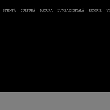
ȘTIINȚĂ
CULTURĂ
NATURĂ
LUMEA DIGITALĂ
ISTORIE
V