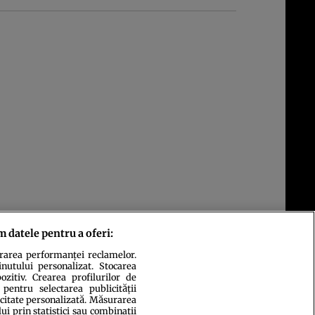
m datele pentru a oferi:
urarea performanței reclamelor.
inutului personalizat. Stocarea
zitiv. Crearea profilurilor de
 pentru selectarea publicității
icitate personalizată. Măsurarea
i prin statistici sau combinații