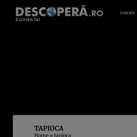
D:NEWS
TAPIOCA
Home
»
tapioca