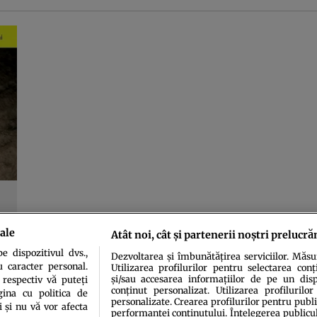
ale
Atât noi, cât și partenerii noștri prelucră
 dispozitivul dvs.,
Dezvoltarea și îmbunătățirea serviciilor. Măs
u caracter personal.
Utilizarea profilurilor pentru selectarea conț
și/sau accesarea informațiilor de pe un dispo
 respectiv vă puteți
conținut personalizat. Utilizarea profilurilor
ina cu politica de
personalizate. Crearea profilurilor pentru publ
i și nu vă vor afecta
performanței conținutului. Înțelegerea publiculu