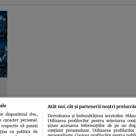
ale
Atât noi, cât și partenerii noștri prelucră
 dispozitivul dvs.,
Dezvoltarea și îmbunătățirea serviciilor. Măs
u caracter personal.
Utilizarea profilurilor pentru selectarea conț
și/sau accesarea informațiilor de pe un dispo
 respectiv vă puteți
conținut personalizat. Utilizarea profilurilor
ina cu politica de
personalizate. Crearea profilurilor pentru publ