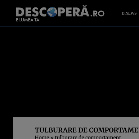
D:NEWS
TULBURARE DE COMPORTAM
Home
»
tulburare de comportament