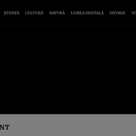
ȘTIINȚĂ
CULTURĂ
NATURĂ
LUMEA DIGITALĂ
ISTORIE
V
ENT