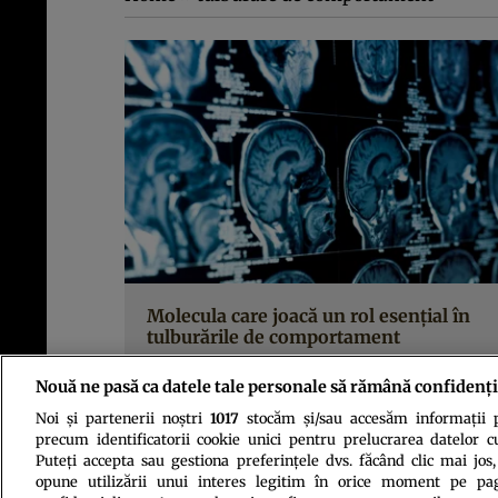
Molecula care joacă un rol esențial în
tulburările de comportament
Nouă ne pasă ca datele tale personale să rămână confidenți
Noi și partenerii noștri
1017
stocăm și/sau accesăm informații pe
precum identificatorii cookie unici pentru prelucrarea datelor c
Puteți accepta sau gestiona preferințele dvs. făcând clic mai jos,
opune utilizării unui interes legitim în orice moment pe pag