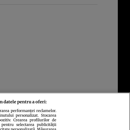
m datele pentru a oferi:
urarea performanței reclamelor.
inutului personalizat. Stocarea
zitiv. Crearea profilurilor de
 pentru selectarea publicității
icitate personalizată. Măsurarea