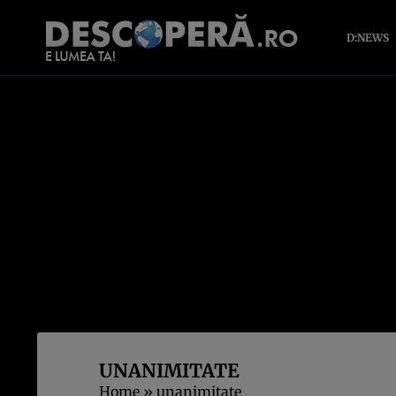
D:NEWS
UNANIMITATE
Home
»
unanimitate