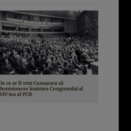
De ce ar fi vrut Ceauşescu să
demisioneze înaintea Congresului al
XIV-lea al PCR