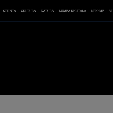
ȘTIINȚĂ
CULTURĂ
NATURĂ
LUMEA DIGITALĂ
ISTORIE
V