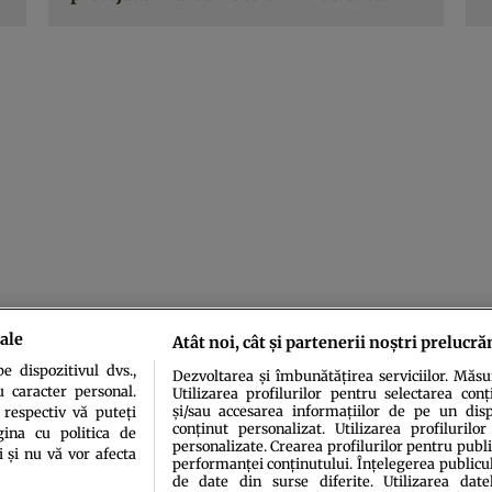
ale
Atât noi, cât și partenerii noștri prelucră
 dispozitivul dvs.,
Dezvoltarea și îmbunătățirea serviciilor. Măs
u caracter personal.
Utilizarea profilurilor pentru selectarea conț
și/sau accesarea informațiilor de pe un dispo
 respectiv vă puteți
conținut personalizat. Utilizarea profilurilor
ina cu politica de
personalizate. Crearea profilurilor pentru publ
i și nu vă vor afecta
performanței conținutului. Înțelegerea publiculu
de date din surse diferite. Utilizarea date