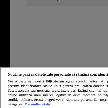
Nouă ne pasă ca datele tale personale să rămână confidenți
Noi și partenerii noștri
1019
stocăm și/sau accesăm informații pe
precum identificatorii cookie unici pentru prelucrarea datelor c
Puteți accepta sau gestiona preferințele dvs. făcând clic mai jos,
opune utilizării unui interes legitim în orice moment pe pag
confidențialitate. Aceste alegeri vor fi raportate partenerilor noștr
navigarea.
Mai multe detalii