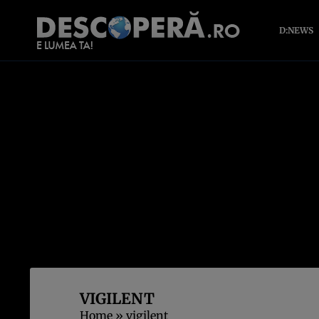
D:NEWS
VIGILENT
Home
»
vigilent