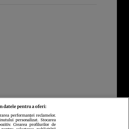
m datele pentru a oferi:
urarea performanței reclamelor.
inutului personalizat. Stocarea
zitiv. Crearea profilurilor de
 pentru selectarea publicității