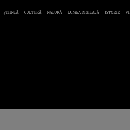
ȘTIINȚĂ
CULTURĂ
NATURĂ
LUMEA DIGITALĂ
ISTORIE
V