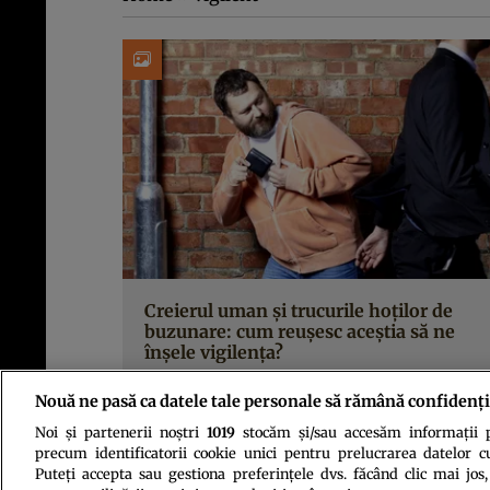
Creierul uman şi trucurile hoţilor de
buzunare: cum reuşesc aceştia să ne
înşele vigilenţa?
Nouă ne pasă ca datele tale personale să rămână confidenți
Noi și partenerii noștri
1019
stocăm și/sau accesăm informații pe
precum identificatorii cookie unici pentru prelucrarea datelor c
Puteți accepta sau gestiona preferințele dvs. făcând clic mai jos,