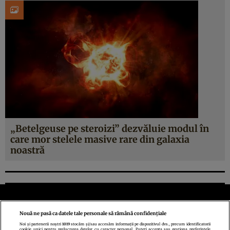
„Betelgeuse pe steroizi” dezvăluie modul în
care mor stelele masive rare din galaxia
noastră
Nouă ne pasă ca datele tale personale să rămână confidențiale
Noi și partenerii noștri
1019
stocăm și/sau accesăm informații pe dispozitivul dvs., precum identificatorii
cookie unici pentru prelucrarea datelor cu caracter personal. Puteți accepta sau gestiona preferințele