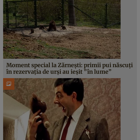
Moment special la Zărneşti: primii pui născuţi
în rezervaţia de urşi au ieşit ”în lume”