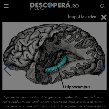
Înapoi la articol
Capacitatea oamenilor de a-şi imagina cum va arăta viitorul lor dacă nu vor
cădea pradă tentaţiei imediate poate reprezenta cheia ca aceştia să reziste
ispitei de a mânca mai mult sau de a cheltui bani, potrivit unei teorii susţinute