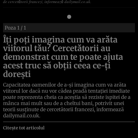
de cercetătorii francezi, informează dailymail.co.uk.
Poza
1
/ 1
Îţi poţi imagina cum va arăta
viitorul tău? Cercetătorii au
demonstrat cum te poate ajuta
acest truc să obţii ceea ce-ţi
doreşti
Capacitatea oamenilor de a-şi imagina cum va arăta
viitorul lor dacă nu vor cădea pradă tentaţiei imediate
poate reprezenta cheia ca aceştia să reziste ispitei de a
mânca mai mult sau de a cheltui bani, potrivit unei
teorii susţinute de cercetătorii francezi, informează
dailymail.co.uk.
Citește tot articolul