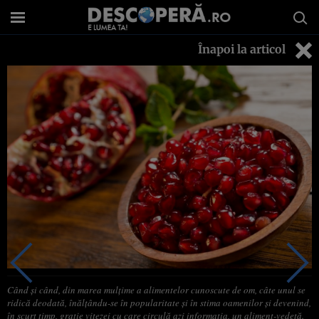
Înapoi la articol
Când şi când, din marea mulţime a alimentelor cunoscute de om, câte unul se
ridică deodată, înălţându-se în popularitate şi în stima oamenilor şi devenind,
în scurt timp, graţie vitezei cu care circulă azi informaţia, un aliment-vedetă.