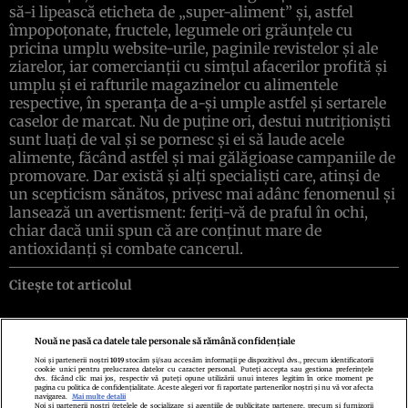
să-i lipească eticheta de „super-aliment” şi, astfel
împopoţonate, fructele, legumele ori grăunţele cu
pricina umplu website-urile, paginile revistelor şi ale
ziarelor, iar comercianţii cu simţul afacerilor profită şi
umplu şi ei rafturile magazinelor cu alimentele
respective, în speranţa de a-şi umple astfel şi sertarele
caselor de marcat. Nu de puţine ori, destui nutriţionişti
sunt luaţi de val şi se pornesc şi ei să laude acele
alimente, făcând astfel şi mai gălăgioase campaniile de
promovare. Dar există şi alţi specialişti care, atinşi de
un scepticism sănătos, privesc mai adânc fenomenul şi
lansează un avertisment: feriţi-vă de praful în ochi,
chiar dacă unii spun că are conţinut mare de
antioxidanţi şi combate cancerul.
Citește tot articolul
Nouă ne pasă ca datele tale personale să rămână confidențiale
Noi și partenerii noștri
1019
stocăm și/sau accesăm informații pe dispozitivul dvs., precum identificatorii
cookie unici pentru prelucrarea datelor cu caracter personal. Puteți accepta sau gestiona preferințele
Politica de confidenţialitate
Politica de cookies
Termeni şi condiţii
dvs. făcând clic mai jos, respectiv vă puteți opune utilizării unui interes legitim în orice moment pe
Echipa redacțională
Contact
Setări Cookies
pagina cu politica de confidențialitate. Aceste alegeri vor fi raportate partenerilor noștri și nu vă vor afecta
navigarea.
Mai multe detalii
Noi si partenerii nostri (retelele de socializare si agentiile de publicitate partenere, precum si furnizorii