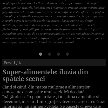
Se găseşte cineva care să-i lipească eticheta de „super-aliment” şi, astfel
împopoţonate, fructele, legumele ori grăunţele cu pricina umplu website-urile,
paginile revistelor şi ale ziarelor, iar comercianţii cu simţul afacerilor profită
şi umplu şi ei rafturile magazinelor cu alimentele respective, în speranţa de a-
şi umple astfel şi sertarele caselor de marcat. Nu de puţine ori, destui
nutriţionişti sunt luaţi de val şi se pornesc şi ei să laude acele alimente,
făcând astfel şi mai gălăgioase campaniile de promovare. Dar există şi alţi
specialişti care, atinşi de un scepticism sănătos, privesc mai adânc fenomenul
şi lansează un avertisment: feriţi-vă de praful în ochi, chiar dacă unii spun că
are conţinut mare de antioxidanţi şi combate cancerul.
Poza
1
/ 4
Super-alimentele: iluzia din
spatele scenei
Când şi când, din marea mulţime a alimentelor
cunoscute de om, câte unul se ridică deodată,
înălţându-se în popularitate şi în stima oamenilor şi
devenind, în scurt timp, graţie vitezei cu care circulă azi
informaţia, un aliment-vedetă. Se găseşte cineva care