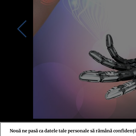
Inteligenţa artificială este de mult timp un subiect predilect pentru fil
Nouă ne pasă ca datele tale personale să rămână confidenți
a lui Stanley Kubrick sau de simpaticul android Data din serialul „Star 