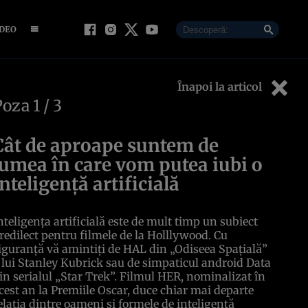
IDEO
Înapoi la articol
Poza
1
/ 3
Cât de aproape suntem de
lumea în care vom putea iubi o
inteligenţă artificială
nteligenţa artificială este de mult timp un subiect
redilect pentru filmele de la Holllywood. Cu
iguranţă vă amintiţi de HAL din „Odiseea Spaţială”
 lui Stanley Kubrick sau de simpaticul android Data
in serialul „Star Trek”. Filmul HER, nominalizat în
cest an la Premiile Oscar, duce chiar mai departe
elaţia dintre oameni şi formele de inteligenţă