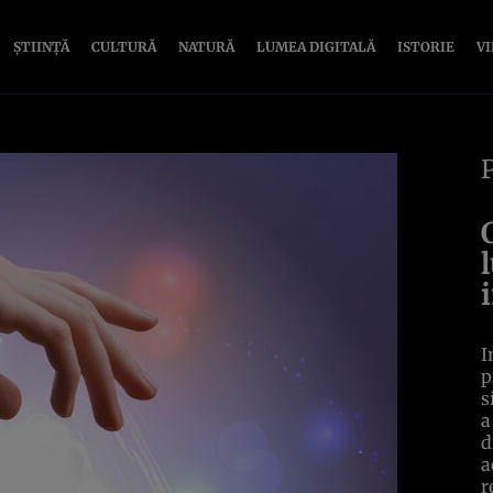
ȘTIINȚĂ
CULTURĂ
NATURĂ
LUMEA DIGITALĂ
ISTORIE
V
I
p
s
a
d
a
r