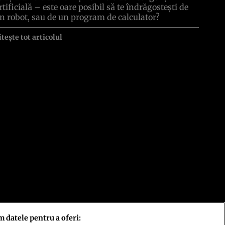
rtificială – este oare posibil să te îndrăgosteşti de
n robot, sau de un program de calculator?
itește tot articolul
m datele pentru a oferi: