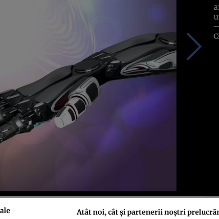
a
u
C
mele de la Holllywood. Cu siguranţă vă amintiţi de HAL din „Odiseea Spaţială”
ale
Atât noi, cât și partenerii noștri prelucră
Trek”. Filmul HER, nominalizat în acest an la Premiile Oscar, duce chiar mai