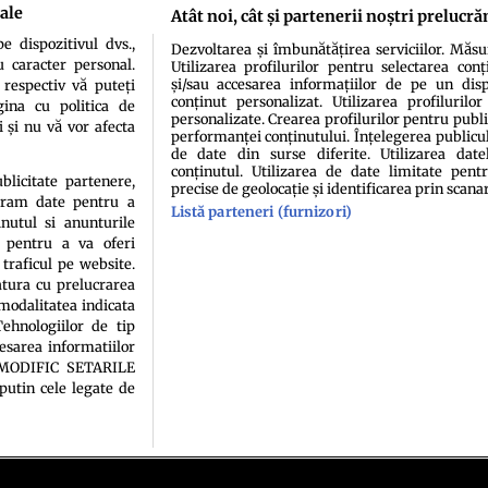
 pe toate continentele, mafioţii italo-americani, chiar şi în condiţiile în
ale
Atât noi, cât și partenerii noștri prelucră
cţional de pe mapamond, continuă să suscite interes. Cu toate că înăsprirea
 italo-americane, familia Genovese încă deţine puterea, iar în ajutorul ei s-a
 dispozitivul dvs.,
Dezvoltarea și îmbunătățirea serviciilor. Măs
 proeminent „capo di tutti capi” al zilelor noastre.
u caracter personal.
Utilizarea profilurilor pentru selectarea conț
și/sau accesarea informațiilor de pe un dispo
 respectiv vă puteți
conținut personalizat. Utilizarea profilurilor
ina cu politica de
personalizate. Crearea profilurilor pentru publ
i și nu vă vor afecta
performanței conținutului. Înțelegerea publiculu
de date din surse diferite. Utilizarea date
conținutul. Utilizarea de date limitate pentr
ublicitate partenere,
precise de geolocație și identificarea prin scana
ucram date pentru a
Listă parteneri (furnizori)
idenţialitate
Politica de cookies
Termeni şi condiţii
Echipa redacțională
Conta
nutul si anunturile
., pentru a va oferi
 traficul pe website.
atura cu prelucrarea
 modalitatea indicata
ehnologiilor de tip
cesarea informatiilor
A MODIFIC SETARILE
putin cele legate de
sau persoană (site-uri, instituţii mass-media, firme de monitorizare) nu poate reprodu
Decizia ONJN nr. 1598/16.09.2021. Jocurile de noroc sunt interzise minorilor.