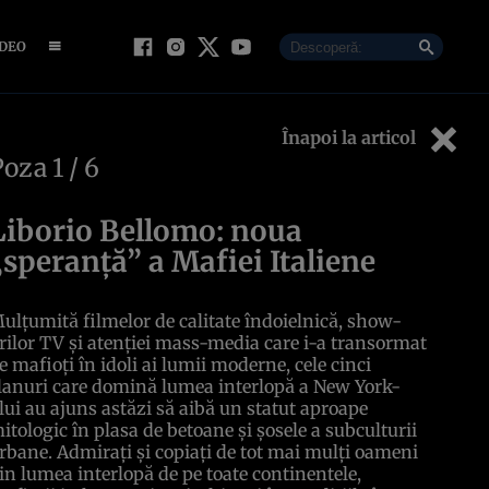
IDEO
Înapoi la articol
Poza
1
/ 6
Liborio Bellomo: noua
„speranţă” a Mafiei Italiene
ulţumită filmelor de calitate îndoielnică, show-
rilor TV şi atenţiei mass-media care i-a transormat
e mafioţi în idoli ai lumii moderne, cele cinci
lanuri care domină lumea interlopă a New York-
lui au ajuns astăzi să aibă un statut aproape
itologic în plasa de betoane şi şosele a subculturii
rbane. Admiraţi şi copiaţi de tot mai mulţi oameni
in lumea interlopă de pe toate continentele,