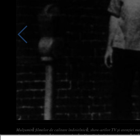
Mulţumită filmelor de calitate îndoielnică, show-urilor TV şi atenţiei ma
clanuri care domină lumea interlopă a New York-ului au ajuns astăzi să 