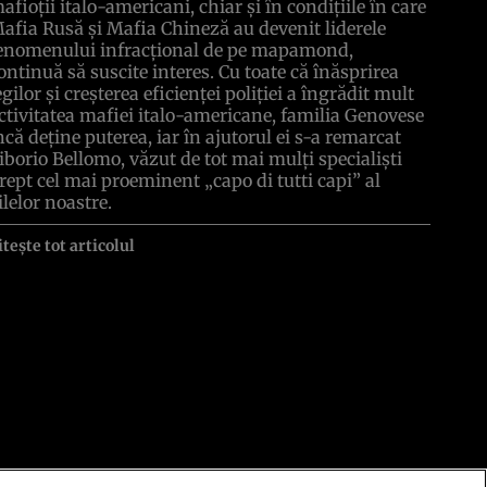
afioţii italo-americani, chiar şi în condiţiile în care
afia Rusă şi Mafia Chineză au devenit liderele
enomenului infracţional de pe mapamond,
ontinuă să suscite interes. Cu toate că înăsprirea
egilor şi creşterea eficienţei poliţiei a îngrădit mult
ctivitatea mafiei italo-americane, familia Genovese
ncă deţine puterea, iar în ajutorul ei s-a remarcat
iborio Bellomo, văzut de tot mai mulţi specialişti
rept cel mai proeminent „capo di tutti capi” al
ilelor noastre.
itește tot articolul