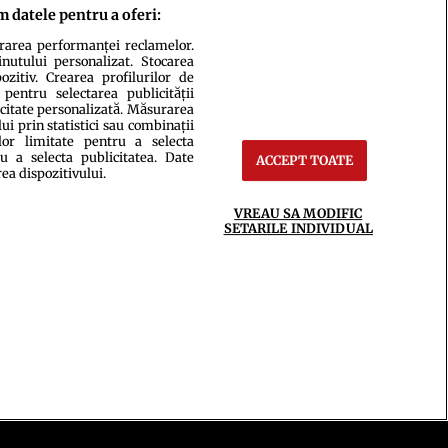
m datele pentru a oferi:
urarea performanței reclamelor.
inutului personalizat. Stocarea
zitiv. Crearea profilurilor de
 pentru selectarea publicității
icitate personalizată. Măsurarea
i prin statistici sau combinații
lor limitate pentru a selecta
u a selecta publicitatea. Date
ACCEPT TOATE
rea dispozitivului.
ct
Setări Cookies
VREAU SA MODIFIC
SETARILE INDIVIDUAL
ce integral scrierile publicistice purtătoare de Drepturi de Autor.