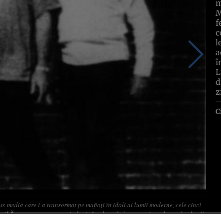
m
M
f
c
l
a
î
L
d
z
C
ss-media care i-a transormat pe mafioţi în idoli ai lumii moderne, cele cinci
aibă un statut aproape mitologic în plasa de betoane şi şosele a subculturii