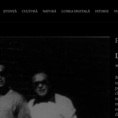
ȘTIINȚĂ
CULTURĂ
NATURĂ
LUMEA DIGITALĂ
ISTORIE
V
M
u
p
c
u
m
u
d