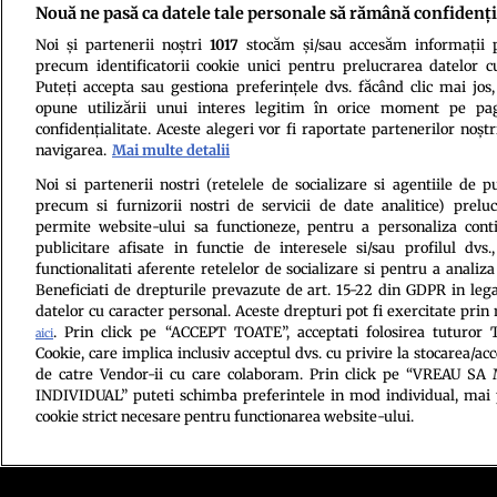
urbane. Admiraţi şi copiaţi de tot mai mulţi oameni din lumea interlopă de
Nouă ne pasă ca datele tale personale să rămână confidenți
care Mafia Rusă şi Mafia Chineză au devenit liderele fenomenului infra
legilor şi creşterea eficienţei poliţiei a îngrădit mult activitatea mafiei
Noi și partenerii noștri
1017
stocăm și/sau accesăm informații pe
remarcat Liborio Bellomo, văzut de tot mai mulţi specialişti drept cel mai
precum identificatorii cookie unici pentru prelucrarea datelor c
Puteți accepta sau gestiona preferințele dvs. făcând clic mai jos,
opune utilizării unui interes legitim în orice moment pe pag
confidențialitate. Aceste alegeri vor fi raportate partenerilor noștr
navigarea.
Mai multe detalii
Noi si partenerii nostri (retelele de socializare si agentiile de p
precum si furnizorii nostri de servicii de date analitice) prel
Politica de conf
permite website-ului sa functioneze, pentru a personaliza conti
publicitare afisate in functie de interesele si/sau profilul dvs
functionalitati aferente retelelor de socializare si pentru a analiza
Beneficiati de drepturile prevazute de art. 15-22 din GDPR in leg
datelor cu caracter personal. Aceste drepturi pot fi exercitate prin
. Prin click pe “ACCEPT TOATE”, acceptati folosirea tuturor T
aici
Cookie, care implica inclusiv acceptul dvs. cu privire la stocarea/ac
de catre Vendor-ii cu care colaboram. Prin click pe “VREAU S
INDIVIDUAL” puteti schimba preferintele in mod individual, mai 
Citarea se poate face în limita a 250 de semne. Nici o instituţie 
cookie strict necesare pentru functionarea website-ului.