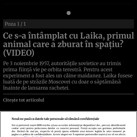
Poza
1
/ 1
Ce s-a întâmplat cu Laika, primul
animal care a zburat în spaţiu?
(VIDEO)
Pe 3 noiembrie 1957, autorităţile sovietice au trimis
prima fiinţă vie pe orbita terestră. Pentru acest
experiment a fost ales un câine maidanez. Laika fusese
luată de pe străzile Moscovei cu doar o săptămână
înainte de lansarea rachetei.
Citește tot articolul
Nouă ne pasă ca datele tale personale să rămână confidențiale
Noi și partenerii noștri
1019
stocăm și/sau accesăm informații pe dispozitivul dvs., precum identificatorii
cookie unici pentru prelucrarea datelor cu caracter personal. Puteți accepta sau gestiona preferințele
Politica de confidenţialitate
Politica de cookies
Termeni şi condiţii
dvs. făcând clic mai jos, respectiv vă puteți opune utilizării unui interes legitim în orice moment pe
Echipa redacțională
Contact
Setări Cookies
pagina cu politica de confidențialitate. Aceste alegeri vor fi raportate partenerilor noștri și nu vă vor afecta