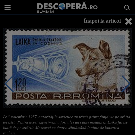
Înapoi la articol
Pe 3 noiembrie 1957, autorităţile sovietice au trimis prima fiinţă vie pe orbita
terestră. Pentru acest experiment a fost ales un câine maidanez. Laika fusese
luată de pe străzile Moscovei cu doar o săptămână înainte de lansarea
rachetei.