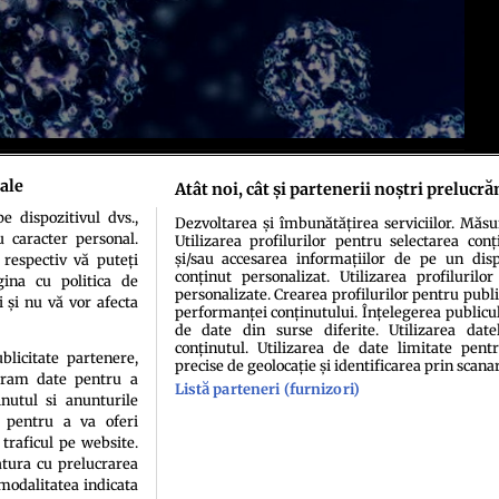
rt din Germania susţin teoria precum că apa are memorie. Această afirmaţie ar
ale
Atât noi, cât și partenerii noștri prelucră
 dispozitivul dvs.,
Dezvoltarea și îmbunătățirea serviciilor. Măs
u caracter personal.
Utilizarea profilurilor pentru selectarea conț
și/sau accesarea informațiilor de pe un dispo
 respectiv vă puteți
conținut personalizat. Utilizarea profilurilor
ina cu politica de
personalizate. Crearea profilurilor pentru publ
i și nu vă vor afecta
performanței conținutului. Înțelegerea publiculu
de date din surse diferite. Utilizarea date
idenţialitate
Politica de cookies
Termeni şi condiţii
Echipa redacțională
Conta
conținutul. Utilizarea de date limitate pentr
ublicitate partenere,
precise de geolocație și identificarea prin scana
ucram date pentru a
Listă parteneri (furnizori)
nutul si anunturile
., pentru a va oferi
 traficul pe website.
atura cu prelucrarea
 modalitatea indicata