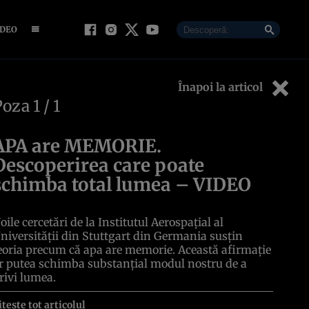
IDEO
Înapoi la articol
Poza
1
/ 1
APA are MEMORIE.
Descoperirea care poate
schimba total lumea – VIDEO
oile cercetări de la Institutul Aerospaţial al
niversităţii din Stuttgart din Germania susţin
eoria precum că apa are memorie. Această afirmaţie
r putea schimba substanţial modul nostru de a
rivi lumea.
itește tot articolul