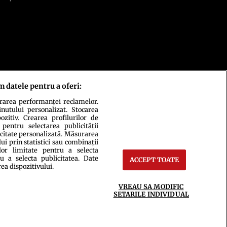
m datele pentru a oferi:
urarea performanței reclamelor.
inutului personalizat. Stocarea
zitiv. Crearea profilurilor de
 pentru selectarea publicității
icitate personalizată. Măsurarea
i prin statistici sau combinații
lor limitate pentru a selecta
ct
Setări Cookies
u a selecta publicitatea. Date
ACCEPT TOATE
rea dispozitivului.
VREAU SA MODIFIC
SETARILE INDIVIDUAL