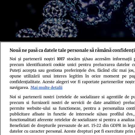
Noile cercetări de la Institutul Aerospaţial al Universităţii din Stuttga
Nouă ne pasă ca datele tale personale să rămână confidenți
putea schimba substanţial modul nostru de a privi lumea.
Noi și partenerii noștri
1017
stocăm și/sau accesăm informații pe
precum identificatorii cookie unici pentru prelucrarea datelor c
Puteți accepta sau gestiona preferințele dvs. făcând clic mai jos,
opune utilizării unui interes legitim în orice moment pe pag
confidențialitate. Aceste alegeri vor fi raportate partenerilor noștr
navigarea.
Mai multe detalii
Politica de conf
Noi si partenerii nostri (retelele de socializare si agentiile de p
precum si furnizorii nostri de servicii de date analitice) prel
permite website-ului sa functioneze, pentru a personaliza conti
publicitare afisate in functie de interesele si/sau profilul dvs
functionalitati aferente retelelor de socializare si pentru a analiza
Beneficiati de drepturile prevazute de art. 15-22 din GDPR in leg
datelor cu caracter personal. Aceste drepturi pot fi exercitate prin