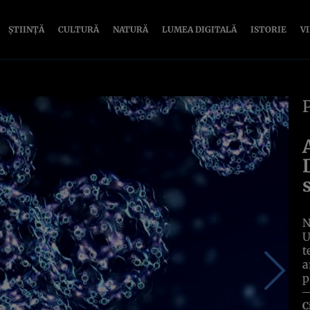
ȘTIINȚĂ
CULTURĂ
NATURĂ
LUMEA DIGITALĂ
ISTORIE
V
N
U
t
a
p
C