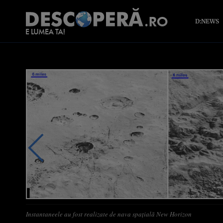
D:NEWS
Instantaneele au fost realizate de nava spaţială New Horizon