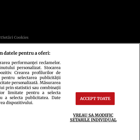
ct
Setări Cookies
m datele pentru a oferi:
urarea performanței reclamelor.
inutului personalizat. Stocarea
zitiv. Crearea profilurilor de
 pentru selectarea publicității
icitate personalizată. Măsurarea
i prin statistici sau combinații
ce integral scrierile publicistice purtătoare de Drepturi de Autor.
lor limitate pentru a selecta
u a selecta publicitatea. Date
ACCEPT TOATE
rea dispozitivului.
VREAU SA MODIFIC
SETARILE INDIVIDUAL