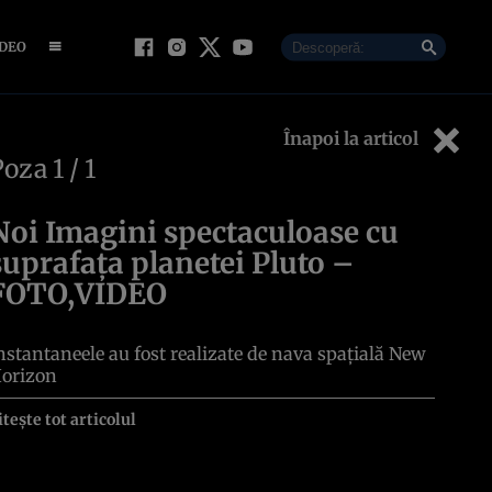
IDEO
Înapoi la articol
Poza
1
/ 1
Noi Imagini spectaculoase cu
suprafaţa planetei Pluto –
FOTO,VIDEO
nstantaneele au fost realizate de nava spaţială New
orizon
itește tot articolul