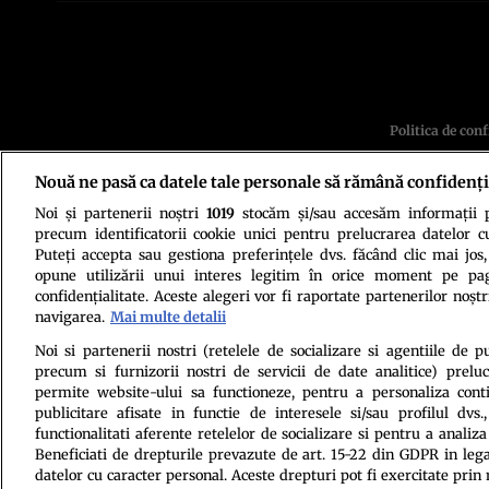
Politica de conf
Nouă ne pasă ca datele tale personale să rămână confidenți
Noi și partenerii noștri
1019
stocăm și/sau accesăm informații pe
precum identificatorii cookie unici pentru prelucrarea datelor c
Puteți accepta sau gestiona preferințele dvs. făcând clic mai jos,
opune utilizării unui interes legitim în orice moment pe pag
confidențialitate. Aceste alegeri vor fi raportate partenerilor noștr
Citarea se poate face în limita a 250 de semne. Nici o instituţie 
navigarea.
Mai multe detalii
Noi si partenerii nostri (retelele de socializare si agentiile de p
precum si furnizorii nostri de servicii de date analitice) prel
permite website-ului sa functioneze, pentru a personaliza conti
publicitare afisate in functie de interesele si/sau profilul dvs
functionalitati aferente retelelor de socializare si pentru a analiza
Beneficiati de drepturile prevazute de art. 15-22 din GDPR in leg
datelor cu caracter personal. Aceste drepturi pot fi exercitate prin