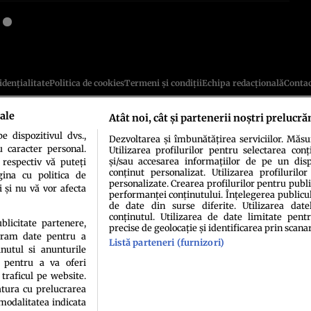
idenţialitate
Politica de cookies
Termeni şi condiţii
Echipa redacțională
Conta
ale
Atât noi, cât și partenerii noștri prelucră
 dispozitivul dvs.,
Dezvoltarea și îmbunătățirea serviciilor. Măs
u caracter personal.
Utilizarea profilurilor pentru selectarea conț
și/sau accesarea informațiilor de pe un dispo
 respectiv vă puteți
conținut personalizat. Utilizarea profilurilor
ina cu politica de
personalizate. Crearea profilurilor pentru publ
i și nu vă vor afecta
performanței conținutului. Înțelegerea publiculu
sau persoană (site-uri, instituţii mass-media, firme de monitorizare) nu poate reprodu
de date din surse diferite. Utilizarea date
conținutul. Utilizarea de date limitate pentr
ublicitate partenere,
Decizia ONJN nr. 1598/16.09.2021. Jocurile de noroc sunt interzise minorilor.
precise de geolocație și identificarea prin scana
ucram date pentru a
Listă parteneri (furnizori)
nutul si anunturile
., pentru a va oferi
 traficul pe website.
atura cu prelucrarea
 modalitatea indicata