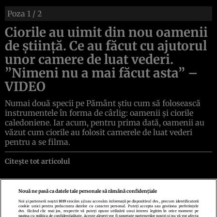
Poza
1
/ 2
Ciorile au uimit din nou oamenii
de ştiinţă. Ce au făcut cu ajutorul
unor camere de luat vederi.
”Nimeni nu a mai făcut asta” –
VIDEO
Numai două specii pe Pământ ştiu cum să folosească
instrumentele în forma de cârlig: oamenii şi ciorile
caledoniene. Iar acum, pentru prima dată, oamenii au
văzut cum ciorile au folosit camerele de luat vederi
pentru a se filma.
Citește tot articolul
Nouă ne pasă ca datele tale personale să rămână confidențiale
Noi și partenerii noștri
1019
stocăm și/sau accesăm informații pe dispozitivul dvs., precum identificatorii
cookie unici pentru prelucrarea datelor cu caracter personal. Puteți accepta sau gestiona preferințele
Politica de confidenţialitate
Politica de cookies
Termeni şi condiţii
dvs. făcând clic mai jos, respectiv vă puteți opune utilizării unui interes legitim în orice moment pe
Echipa redacțională
Contact
Setări Cookies
pagina cu politica de confidențialitate. Aceste alegeri vor fi raportate partenerilor noștri și nu vă vor afecta