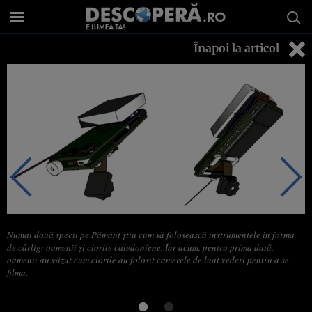
Înapoi la articol
Numai două specii pe Pământ ştiu cum să folosească instrumentele în forma
de cârlig: oamenii şi ciorile caledoniene. Iar acum, pentru prima dată,
oamenii au văzut cum ciorile au folosit camerele de luat vederi pentru a se
filma.