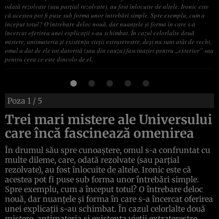
odată rezolvate (sau parţial rezolvate), au fost înlocuite de altele. Ironic este
că acestea pot fi puse sub forma unor întrebări simple. Spre exemplu, cum a
început totul? O întrebare deloc nouă, dar nuanţele şi forma în care s-a
încercat oferirea unei explicaţii s-au schimbat. În cazul celorlalte două
mistere, antimateria şi existenţa vieţii extraterestre, deşi nu sunt atât de vechi,
omul a dat de ele tot datorită (sau din cauza) fascinaţiei pentru „exterior” sau
pentru ceea ce este dincolo de el.
Poza
1
/ 5
Trei mari mistere ale Universului
care încă fascinează omenirea
În drumul său spre cunoaştere, omul s-a confruntat cu
multe dileme, care, odată rezolvate (sau parţial
rezolvate), au fost înlocuite de altele. Ironic este că
acestea pot fi puse sub forma unor întrebări simple.
Spre exemplu, cum a început totul? O întrebare deloc
nouă, dar nuanţele şi forma în care s-a încercat oferirea
unei explicaţii s-au schimbat. În cazul celorlalte două
mistere, antimateria şi existenţa vieţii extraterestre,