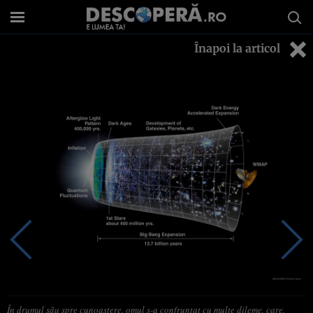
Înapoi la articol
În drumul său spre cunoaştere, omul s-a confruntat cu multe dileme, care,