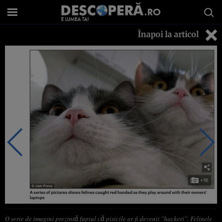
Înapoi la articol
O serie de imagini prezintă faptul că pisicile ar fi devenit ''hackeri''. Felinele