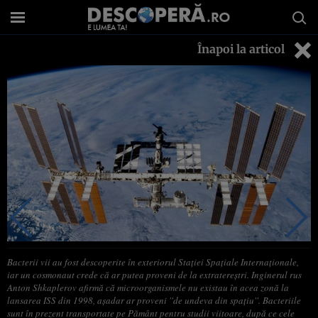
Înapoi la articol
Bacterii vii au fost descoperite în exteriorul Staţiei Spaţiale Internaţionale,
iar un cosmonaut crede că ar putea proveni de la extratereştri. Inginerul rus
Anton Shkaplerov afirmă că microorganismele nu existau în acea zonă la
lansarea ISS din 1998, aşadar ar proveni ''de undeva din spaţiu''. Bacteriile
sunt în prezent transportate pe Pământ pentru studii viitoare, după ce cele