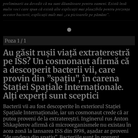
preliminarii au dovedit că nu sunt dăunătoare pentru oameni. Există însă
multe voci care spun că există alte explicaţii mai plauzibile pentru prezenţa
acestor bacterii, explicaţii mult mai „cu picioarele pe pământ”.
Poza
1
/ 1
Au găsit ruşii viaţă extraterestră
pe ISS? Un cosmonaut afirmă că
a descoperit bacterii vii, care
provin din ”spaţiu”, în carena
Staţiei Spaţiale Internaţionale.
Alţi experţi sunt sceptici
Bacterii vii au fost descoperite în exteriorul Staţiei
Spaţiale Internaţionale, iar un cosmonaut crede că ar
putea proveni de la extratereştri. Inginerul rus Anton
Shkaplerov afirmă că microorganismele nu existau în
acea zonă la lansarea ISS din 1998, aşadar ar proveni
''de undeva din spaţiu''. Bacteriile sunt în prezent