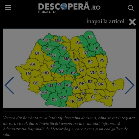
Înapoi la articol
Vremea din România se va înrăutăţi începând de vineri, când se vor înregistra
ninsori, viscol, dar şi intensificări temporare ale vântului, informează
Administraţia Naţională de Meteorologie, care a emis şi un cod galben de
vânt.