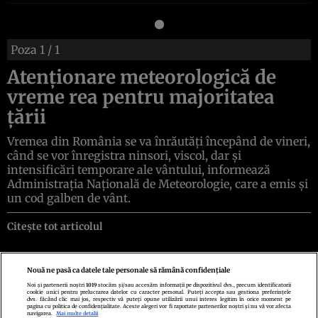
Poza
1
/ 1
Atenţionare meteorologică de
vreme rea pentru majoritatea
ţării
Vremea din România se va înrăutăţi începând de vineri,
când se vor înregistra ninsori, viscol, dar şi
intensificări temporare ale vântului, informează
Administraţia Naţională de Meteorologie, care a emis şi
un cod galben de vânt.
Citește tot articolul
Nouă ne pasă ca datele tale personale să rămână confidențiale
Noi și partenerii noștri
1019
stocăm și/sau accesăm informații pe dispozitivul dvs., precum identificatorii
cookie unici pentru prelucrarea datelor cu caracter personal. Puteți accepta sau gestiona preferințele
Politica de confidenţialitate
Politica de cookies
Termeni şi condiţii
dvs. făcând clic mai jos, respectiv vă puteți opune utilizării unui interes legitim în orice moment pe
Echipa redacțională
Contact
Setări Cookies
pagina cu politica de confidențialitate. Aceste alegeri vor fi raportate partenerilor noștri și nu vă vor afecta
navigarea.
Mai multe detalii