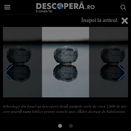
Înapoi la articol
Arheologii din Israel au descoperit două ştampile vechi de circa 2.600 de ani
care poartă nume biblice printre ruinele unei clădiri distruse de babilonieni.