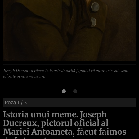
Joseph Ducreux a rămas în istorie datorită faptului că portretele sale sunt
folosite pentru meme-uri.
Poza
1
/ 2
Istoria unui meme. Joseph
Ducreux, pictorul oficial al
Mariei Antoaneta, făcut faimos