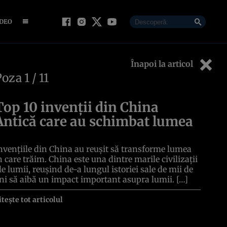
IDEO
Înapoi la articol
Poza
1
/ 11
Top 10 invenții din China
Antică care au schimbat lumea
nvențiile din China au reușit să transforme lumea
n care trăim. China este una dintre marile civilizații
le lumii, reușind de-a lungul istoriei sale de mii de
ni să aibă un impact important asupra lumii. […]
itește tot articolul