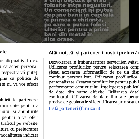
ale
Atât noi, cât și partenerii noștri prelucră
 dispozitivul dvs.,
Dezvoltarea și îmbunătățirea serviciilor. Măs
u caracter personal.
Utilizarea profilurilor pentru selectarea conț
și/sau accesarea informațiilor de pe un dispo
 respectiv vă puteți
conținut personalizat. Utilizarea profilurilor
ina cu politica de
personalizate. Crearea profilurilor pentru publ
i și nu vă vor afecta
performanței conținutului. Înțelegerea publiculu
de date din surse diferite. Utilizarea date
idenţialitate
Politica de cookies
Termeni şi condiţii
Echipa redacțională
Conta
conținutul. Utilizarea de date limitate pentr
ublicitate partenere,
precise de geolocație și identificarea prin scana
ucram date pentru a
Listă parteneri (furnizori)
nutul si anunturile
., pentru a va oferi
 traficul pe website.
atura cu prelucrarea
 modalitatea indicata