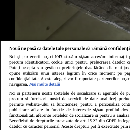
Nouă ne pasă ca datele tale personale să rămână confidenți
Noi și partenerii noștri
1017
stocăm și/sau accesăm informații pe
precum identificatorii cookie unici pentru prelucrarea datelor c
Puteți accepta sau gestiona preferințele dvs. făcând clic mai jos,
opune utilizării unui interes legitim în orice moment pe pag
confidențialitate. Aceste alegeri vor fi raportate partenerilor noștr
navigarea.
Mai multe detalii
Politica de conf
Noi si partenerii nostri (retelele de socializare si agentiile de p
precum si furnizorii nostri de servicii de date analitice) prel
permite website-ului sa functioneze, pentru a personaliza conti
publicitare afisate in functie de interesele si/sau profilul dvs
functionalitati aferente retelelor de socializare si pentru a analiza
Beneficiati de drepturile prevazute de art. 15-22 din GDPR in leg
datelor cu caracter personal. Aceste drepturi pot fi exercitate prin