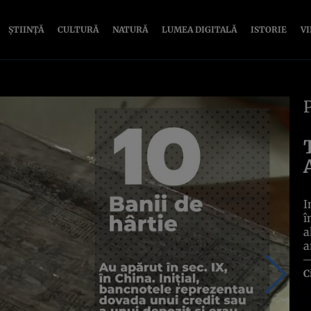
ȘTIINȚĂ
CULTURĂ
NATURĂ
LUMEA DIGITALĂ
ISTORIE
V
I
î
a
a
C