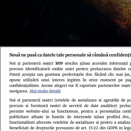
Nouă ne pasă ca datele tale personale să rămână confidenți
Sursa foto: Harvard / M. Weiss
Noi și partenerii noștri
1019
stocăm și/sau accesăm informații pe
precum identificatorii cookie unici pentru prelucrarea datelor c
Puteți accepta sau gestiona preferințele dvs. făcând clic mai jos,
opune utilizării unui interes legitim în orice moment pe pag
confidențialitate. Aceste alegeri vor fi raportate partenerilor noștr
navigarea.
Mai multe detalii
Politica de conf
Noi si partenerii nostri (retelele de socializare si agentiile de p
precum si furnizorii nostri de servicii de date analitice) prel
permite website-ului sa functioneze, pentru a personaliza conti
publicitare afisate in functie de interesele si/sau profilul dvs
functionalitati aferente retelelor de socializare si pentru a analiza
Beneficiati de drepturile prevazute de art. 15-22 din GDPR in leg