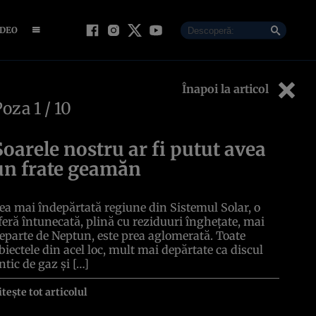
IDEO
Înapoi la articol
Poza
1
/ 10
Soarele nostru ar fi putut avea
un frate geamăn
ea mai îndepărtată regiune din Sistemul Solar, o
feră întunecată, plină cu reziduuri înghețate, mai
eparte de Neptun, este prea aglomerată. Toate
biectele din acel loc, mult mai depărtate ca discul
ntic de gaz și […]
itește tot articolul