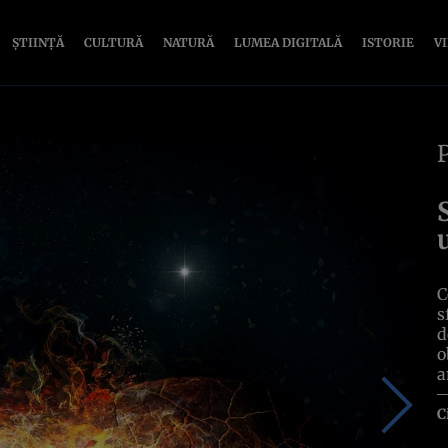
ȘTIINȚĂ
CULTURĂ
NATURĂ
LUMEA DIGITALĂ
ISTORIE
V
C
s
d
o
a
C