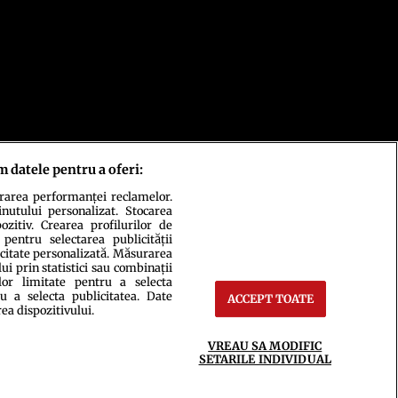
m datele pentru a oferi:
urarea performanței reclamelor.
inutului personalizat. Stocarea
zitiv. Crearea profilurilor de
 pentru selectarea publicității
icitate personalizată. Măsurarea
i prin statistici sau combinații
lor limitate pentru a selecta
u a selecta publicitatea. Date
ACCEPT TOATE
ct
Setări Cookies
rea dispozitivului.
VREAU SA MODIFIC
SETARILE INDIVIDUAL