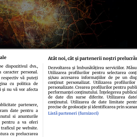
ale
Atât noi, cât și partenerii noștri prelucră
 dispozitivul dvs.,
Dezvoltarea și îmbunătățirea serviciilor. Măs
u caracter personal.
Utilizarea profilurilor pentru selectarea conț
și/sau accesarea informațiilor de pe un dispo
 respectiv vă puteți
conținut personalizat. Utilizarea profilurilor
ina cu politica de
personalizate. Crearea profilurilor pentru publ
i și nu vă vor afecta
performanței conținutului. Înțelegerea publiculu
de date din surse diferite. Utilizarea date
conținutul. Utilizarea de date limitate pentr
idenţialitate
Politica de cookies
Termeni şi condiţii
Echipa redacțională
Conta
ublicitate partenere,
precise de geolocație și identificarea prin scana
ucram date pentru a
Listă parteneri (furnizori)
nutul si anunturile
., pentru a va oferi
 traficul pe website.
atura cu prelucrarea