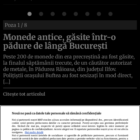
Poza
1
/ 8
Monede antice, găsite într-o
pădure de lângă București
Peste 200 de monede din era precreștină au fost găsite,
la finalul săptămânii trecute, de un căutător autorizat
de metale, în Pădurea Râioasa, din județul Ilfov.
Polițiștii orașului Buftea au fost sesizați în mod direct,
[…]
Citește tot articolul
Nouă ne pasă ca datele tale personale să rămână confidențiale
Noi și partenerii noștri
1017
stocăm și/sau accesăm informații pe dispozitivul dvs., precum identificatorii
cookie unici pentru prelucrarea datelor cu caracter personal. Puteți accepta sau gestiona preferințele
Politica de confidenţialitate
Politica de cookies
Termeni şi condiţii
dvs. făcând clic mai jos, respectiv vă puteți opune utilizării unui interes legitim în orice moment pe
Echipa redacțională
Contact
Setări Cookies
pagina cu politica de confidențialitate. Aceste alegeri vor fi raportate partenerilor noștri și nu vă vor afecta
navigarea.
Mai multe detalii
Noi si partenerii nostri (retelele de socializare si agentiile de publicitate partenere, precum si furnizorii
nostri de servicii de date analitice) prelucram date pentru a permite website-ului sa functioneze, pentru a