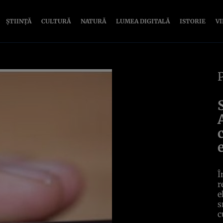
ȘTIINȚĂ
CULTURĂ
NATURĂ
LUMEA DIGITALĂ
ISTORIE
V
Î
r
e
s
c