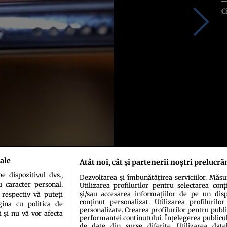
C
ale
Atât noi, cât și partenerii noștri prelucră
 dispozitivul dvs.,
Dezvoltarea și îmbunătățirea serviciilor. Măs
u caracter personal.
Utilizarea profilurilor pentru selectarea conț
și/sau accesarea informațiilor de pe un dispo
 respectiv vă puteți
conținut personalizat. Utilizarea profilurilor
ina cu politica de
personalizate. Crearea profilurilor pentru publ
i și nu vă vor afecta
performanței conținutului. Înțelegerea publiculu
de date din surse diferite. Utilizarea date