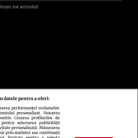
itește tot articolul
m datele pentru a oferi:
urarea performanței reclamelor.
inutului personalizat. Stocarea
zitiv. Crearea profilurilor de
 pentru selectarea publicității
icitate personalizată. Măsurarea
i prin statistici sau combinații
lor limitate pentru a selecta