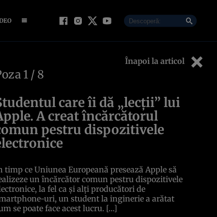
IDEO
Înapoi la articol
Poza
1
/ 8
Studentul care îi dă „lecții” lui
Apple. A creat încărcătorul
comun pestru dispozitivele
electronice
n timp ce Uniunea Europeană presează Apple să
ealizeze un încărcător comun pestru dispozitivele
lectronice, la fel ca și alți producători de
martphone-uri, un student la inginerie a arătat
um se poate face acest lucru. […]