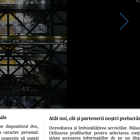
C
ale
Atât noi, cât și partenerii noștri prelucră
 dispozitivul dvs.,
Dezvoltarea și îmbunătățirea serviciilor. Măs
u caracter personal.
Utilizarea profilurilor pentru selectarea conț
și/sau accesarea informațiilor de pe un dispo
 respectiv vă puteți