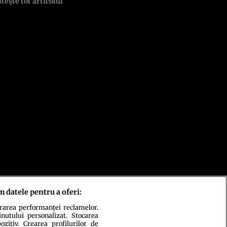
itește tot articolul
m datele pentru a oferi:
urarea performanței reclamelor.
inutului personalizat. Stocarea
zitiv. Crearea profilurilor de