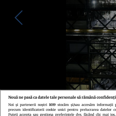
Nouă ne pasă ca datele tale personale să rămână confidenți
Noi și partenerii noștri
1019
stocăm și/sau accesăm informații pe
Credit foto: NASA
precum identificatorii cookie unici pentru prelucrarea datelor c
Puteți accepta sau gestiona preferințele dvs. făcând clic mai jos,