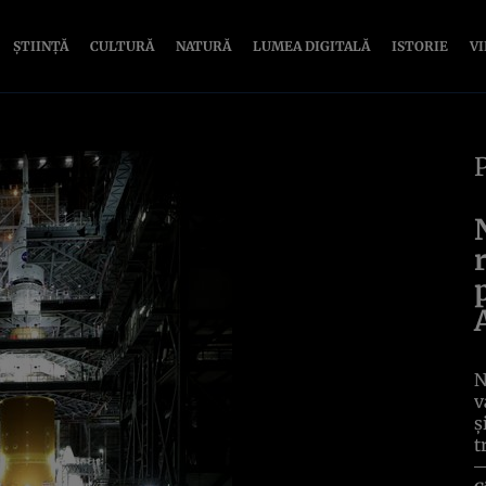
ȘTIINȚĂ
CULTURĂ
NATURĂ
LUMEA DIGITALĂ
ISTORIE
V
N
v
ș
t