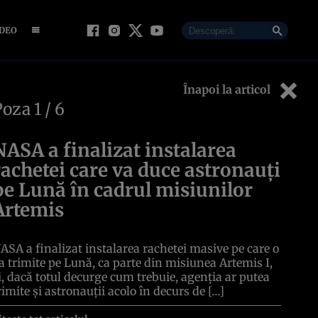
IDEO
Înapoi la articol
Poza
1
/ 6
NASA a finalizat instalarea
rachetei care va duce astronauți
pe Lună în cadrul misiunilor
Artemis
ASA a finalizat instalarea rachetei masive pe care o
a trimite pe Lună, ca parte din misiunea Artemis I,
i, dacă totul decurge cum trebuie, agenția ar putea
rimite și astronauții acolo în decurs de […]