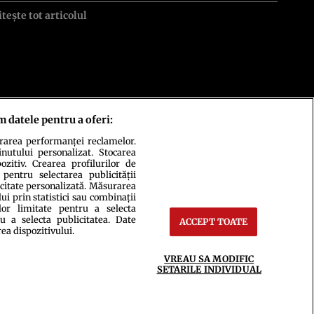
itește tot articolul
m datele pentru a oferi:
urarea performanței reclamelor.
inutului personalizat. Stocarea
zitiv. Crearea profilurilor de
 pentru selectarea publicității
icitate personalizată. Măsurarea
i prin statistici sau combinații
lor limitate pentru a selecta
u a selecta publicitatea. Date
ACCEPT TOATE
ct
Setări Cookies
rea dispozitivului.
VREAU SA MODIFIC
SETARILE INDIVIDUAL