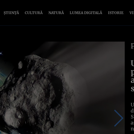
ȘTIINȚĂ
CULTURĂ
NATURĂ
LUMEA DIGITALĂ
ISTORIE
V
U
d
S
a
n