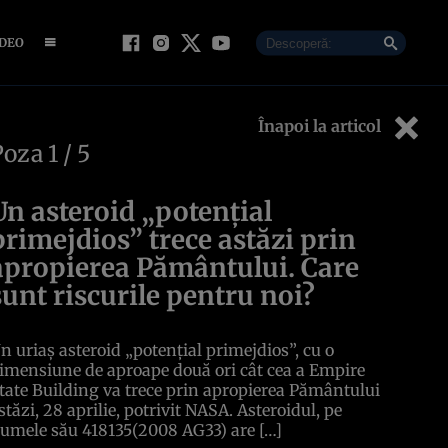
IDEO
Înapoi la articol
Poza
1
/ 5
Un asteroid „potențial
primejdios” trece astăzi prin
apropierea Pământului. Care
sunt riscurile pentru noi?
n uriaș asteroid „potențial primejdios”, cu o
imensiune de aproape două ori cât cea a Empire
tate Building va trece prin apropierea Pământului
stăzi, 28 aprilie, potrivit NASA. Asteroidul, pe
umele său 418135(2008 AG33) are […]