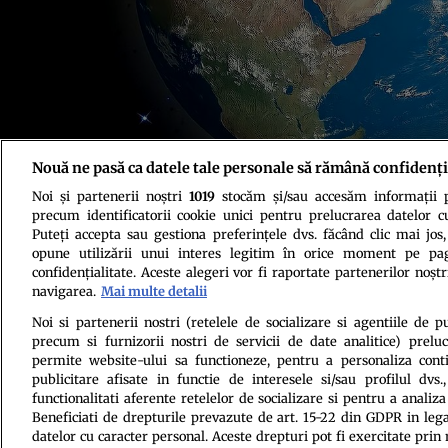
Nouă ne pasă ca datele tale personale să rămână confidenți
Foto: Pixabay
Noi și partenerii noștri
1019
stocăm și/sau accesăm informații pe
precum identificatorii cookie unici pentru prelucrarea datelor c
Puteți accepta sau gestiona preferințele dvs. făcând clic mai jos,
opune utilizării unui interes legitim în orice moment pe pag
confidențialitate. Aceste alegeri vor fi raportate partenerilor noștr
navigarea.
Mai multe detalii
Politica de conf
Noi si partenerii nostri (retelele de socializare si agentiile de p
precum si furnizorii nostri de servicii de date analitice) prel
permite website-ului sa functioneze, pentru a personaliza conti
publicitare afisate in functie de interesele si/sau profilul dvs
functionalitati aferente retelelor de socializare si pentru a analiza
Beneficiati de drepturile prevazute de art. 15-22 din GDPR in leg
datelor cu caracter personal. Aceste drepturi pot fi exercitate prin