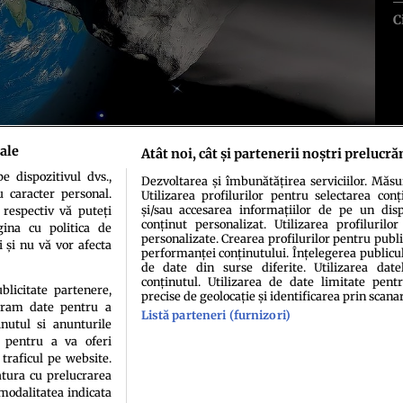
C
ale
Atât noi, cât și partenerii noștri prelucră
 dispozitivul dvs.,
Dezvoltarea și îmbunătățirea serviciilor. Măs
u caracter personal.
Utilizarea profilurilor pentru selectarea conț
și/sau accesarea informațiilor de pe un dispo
 respectiv vă puteți
conținut personalizat. Utilizarea profilurilor
ina cu politica de
personalizate. Crearea profilurilor pentru publ
i și nu vă vor afecta
performanței conținutului. Înțelegerea publiculu
de date din surse diferite. Utilizarea date
conținutul. Utilizarea de date limitate pentr
idenţialitate
Politica de cookies
Termeni şi condiţii
Echipa redacțională
Conta
ublicitate partenere,
precise de geolocație și identificarea prin scana
ucram date pentru a
Listă parteneri (furnizori)
nutul si anunturile
., pentru a va oferi
 traficul pe website.
atura cu prelucrarea
 modalitatea indicata