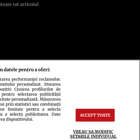
itește tot articolul
m datele pentru a oferi:
urarea performanței reclamelor.
inutului personalizat. Stocarea
zitiv. Crearea profilurilor de
 pentru selectarea publicității
icitate personalizată. Măsurarea
i prin statistici sau combinații
lor limitate pentru a selecta
u a selecta publicitatea. Date
ACCEPT TOATE
rea dispozitivului.
ct
Setări Cookies
VREAU SA MODIFIC
SETARILE INDIVIDUAL