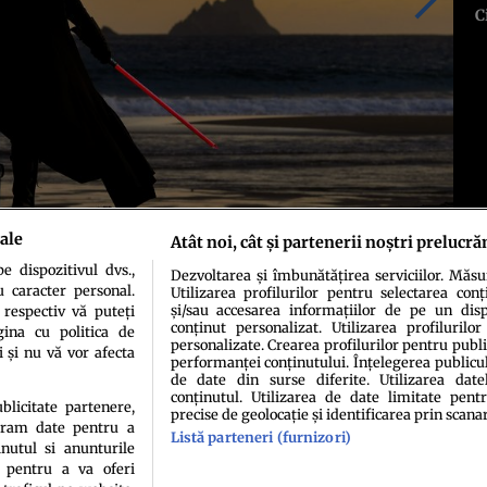
C
ale
Atât noi, cât și partenerii noștri prelucră
 dispozitivul dvs.,
Dezvoltarea și îmbunătățirea serviciilor. Măs
u caracter personal.
Utilizarea profilurilor pentru selectarea conț
și/sau accesarea informațiilor de pe un dispo
 respectiv vă puteți
conținut personalizat. Utilizarea profilurilor
ina cu politica de
personalizate. Crearea profilurilor pentru publ
i și nu vă vor afecta
performanței conținutului. Înțelegerea publiculu
de date din surse diferite. Utilizarea date
conținutul. Utilizarea de date limitate pentr
ublicitate partenere,
precise de geolocație și identificarea prin scana
ucram date pentru a
idenţialitate
Politica de cookies
Termeni şi condiţii
Echipa redacțională
Conta
Listă parteneri (furnizori)
nutul si anunturile
., pentru a va oferi