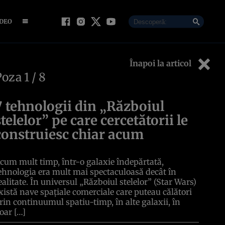
IDEO
Înapoi la articol
Poza
1
/ 8
7 tehnologii din „Războiul
stelelor” pe care cercetătorii le
construiesc chiar acum
cum mult timp, într-o galaxie îndepărtată,
ehnologia era mult mai spectaculoasă decât în
ealitate. În universul „Războiul stelelor” (Star Wars)
xistă nave spațiale comerciale care puteau călători
rin continuumul spatiu-timp, în alte galaxii, în
oar […]