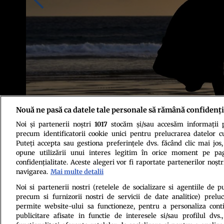
Nouă ne pasă ca datele tale personale să rămână confidenți
Noi și partenerii noștri
1017
stocăm și/sau accesăm informații pe
Sursa foto: Profimedia
precum identificatorii cookie unici pentru prelucrarea datelor c
Puteți accepta sau gestiona preferințele dvs. făcând clic mai jos,
opune utilizării unui interes legitim în orice moment pe pag
confidențialitate. Aceste alegeri vor fi raportate partenerilor noștr
navigarea.
Mai multe detalii
Noi si partenerii nostri (retelele de socializare si agentiile de p
precum si furnizorii nostri de servicii de date analitice) prel
Politica de conf
permite website-ului sa functioneze, pentru a personaliza conti
publicitare afisate in functie de interesele si/sau profilul dvs