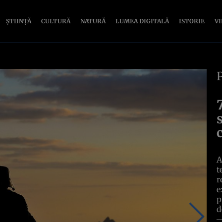
ȘTIINȚĂ
CULTURĂ
NATURĂ
LUMEA DIGITALĂ
ISTORIE
V
A
t
r
e
p
d