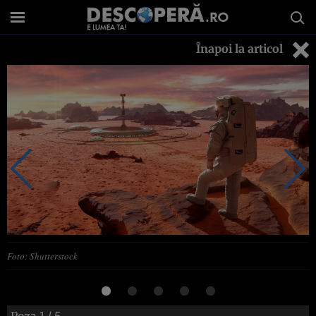
Înapoi la articol
Foto: Shutterstock
Poza
1
/ 5