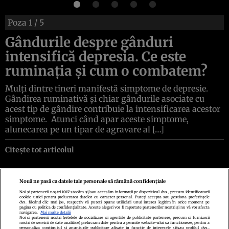
Poza
1
/ 5
Gândurile despre gânduri
intensifică depresia. Ce este
ruminația și cum o combatem?
Mulți dintre tineri manifestă simptome de depresie.
Gândirea ruminativă și chiar gândurile asociate cu
acest tip de gândire contribuie la intensificarea acestor
simptome. Atunci când apar aceste simptome,
alunecarea pe un tipar de agravare al […]
Citește tot articolul
Nouă ne pasă ca datele tale personale să rămână confidențiale
Noi și partenerii noștri
1017
stocăm și/sau accesăm informații pe dispozitivul dvs., precum identificatorii
cookie unici pentru prelucrarea datelor cu caracter personal. Puteți accepta sau gestiona preferințele
Politica de confidenţialitate
Politica de cookies
Termeni şi condiţii
dvs. făcând clic mai jos, respectiv vă puteți opune utilizării unui interes legitim în orice moment pe
Echipa redacțională
Contact
Setări Cookies
pagina cu politica de confidențialitate. Aceste alegeri vor fi raportate partenerilor noștri și nu vă vor afecta
navigarea.
Mai multe detalii
Noi si partenerii nostri (retelele de socializare si agentiile de publicitate partenere, precum si furnizorii
nostri de servicii de date analitice) prelucram date pentru a permite website-ului sa functioneze, pentru a
personaliza continutul si anunturile publicitare afisate in functie de interesele si/sau profilul dvs.,