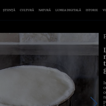
ȘTIINȚĂ
CULTURĂ
NATURĂ
LUMEA DIGITALĂ
ISTORIE
V
I
c
c
n
p