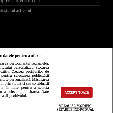
aptele sintetic nu […]
itește tot articolul
m datele pentru a oferi:
urarea performanței reclamelor.
inutului personalizat. Stocarea
zitiv. Crearea profilurilor de
 pentru selectarea publicității
icitate personalizată. Măsurarea
i prin statistici sau combinații
lor limitate pentru a selecta
u a selecta publicitatea. Date
ACCEPT TOATE
rea dispozitivului.
ct
Setări Cookies
VREAU SA MODIFIC
SETARILE INDIVIDUAL