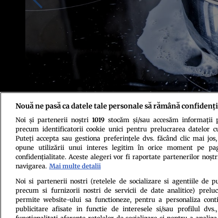
Nouă ne pasă ca datele tale personale să rămână confidenți
Noi și partenerii noștri
1019
stocăm și/sau accesăm informații pe
Credit foto: Pixabay
precum identificatorii cookie unici pentru prelucrarea datelor c
Puteți accepta sau gestiona preferințele dvs. făcând clic mai jos,
opune utilizării unui interes legitim în orice moment pe pag
confidențialitate. Aceste alegeri vor fi raportate partenerilor noștr
navigarea.
Mai multe detalii
Noi si partenerii nostri (retelele de socializare si agentiile de p
precum si furnizorii nostri de servicii de date analitice) prel
Politica de conf
permite website-ului sa functioneze, pentru a personaliza conti
publicitare afisate in functie de interesele si/sau profilul dvs