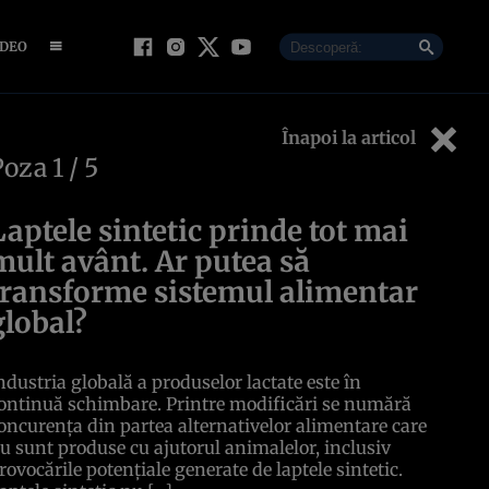
IDEO
Înapoi la articol
Poza
1
/ 5
Laptele sintetic prinde tot mai
mult avânt. Ar putea să
transforme sistemul alimentar
global?
ndustria globală a produselor lactate este în
ontinuă schimbare. Printre modificări se numără
oncurența din partea alternativelor alimentare care
u sunt produse cu ajutorul animalelor, inclusiv
rovocările potențiale generate de laptele sintetic.