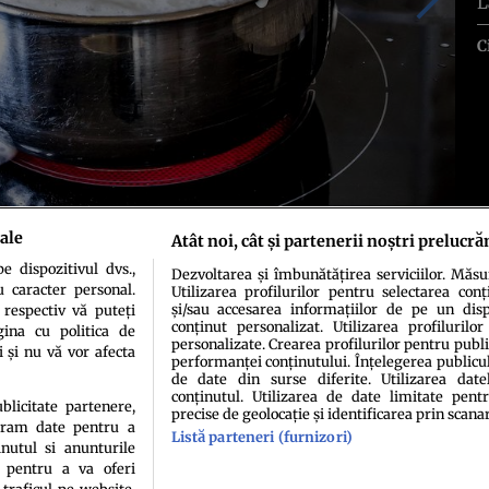
L
C
ale
Atât noi, cât și partenerii noștri prelucră
 dispozitivul dvs.,
Dezvoltarea și îmbunătățirea serviciilor. Măs
u caracter personal.
Utilizarea profilurilor pentru selectarea conț
și/sau accesarea informațiilor de pe un dispo
 respectiv vă puteți
conținut personalizat. Utilizarea profilurilor
ina cu politica de
personalizate. Crearea profilurilor pentru publ
i și nu vă vor afecta
performanței conținutului. Înțelegerea publiculu
de date din surse diferite. Utilizarea date
conținutul. Utilizarea de date limitate pentr
ublicitate partenere,
precise de geolocație și identificarea prin scana
ucram date pentru a
Listă parteneri (furnizori)
idenţialitate
Politica de cookies
Termeni şi condiţii
Echipa redacțională
Conta
nutul si anunturile
., pentru a va oferi