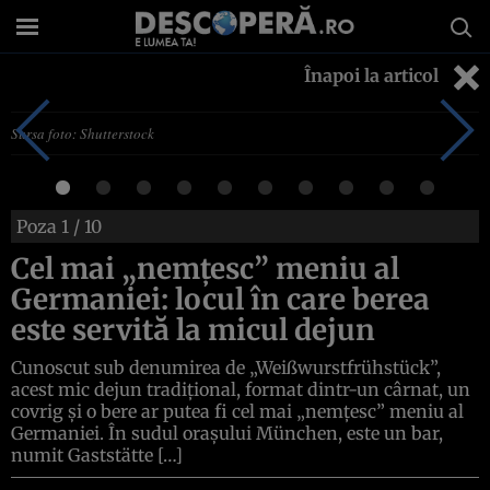
Înapoi la articol
Sursa foto: Shutterstock
Poza
1
/ 10
Cel mai „nemțesc” meniu al
Germaniei: locul în care berea
este servită la micul dejun
Cunoscut sub denumirea de „Weißwurstfrühstück”,
acest mic dejun tradițional, format dintr-un cârnat, un
covrig și o bere ar putea fi cel mai „nemțesc” meniu al
Germaniei. În sudul orașului München, este un bar,
numit Gaststätte […]