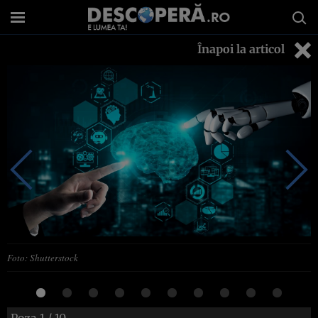
Înapoi la articol
Foto: Shutterstock
Poza
1
/ 10