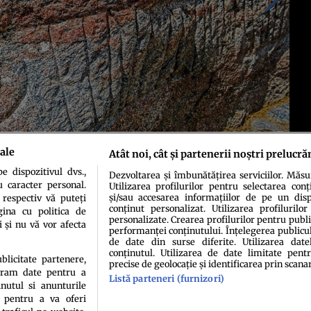
ale
Atât noi, cât și partenerii noștri prelucră
 dispozitivul dvs.,
Dezvoltarea și îmbunătățirea serviciilor. Măs
u caracter personal.
Utilizarea profilurilor pentru selectarea conț
și/sau accesarea informațiilor de pe un dispo
 respectiv vă puteți
conținut personalizat. Utilizarea profilurilor
ina cu politica de
personalizate. Crearea profilurilor pentru publ
i și nu vă vor afecta
performanței conținutului. Înțelegerea publiculu
de date din surse diferite. Utilizarea date
conținutul. Utilizarea de date limitate pentr
ublicitate partenere,
precise de geolocație și identificarea prin scana
ucram date pentru a
Listă parteneri (furnizori)
idenţialitate
Politica de cookies
Termeni şi condiţii
Echipa redacțională
Conta
nutul si anunturile
., pentru a va oferi