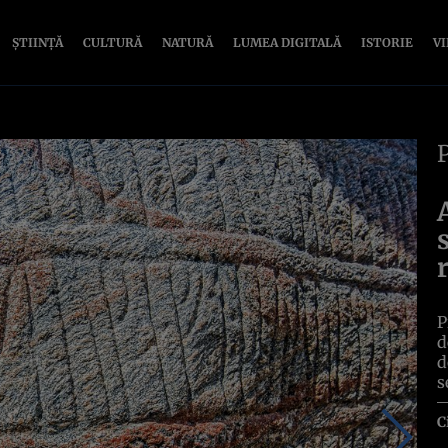
ȘTIINȚĂ
CULTURĂ
NATURĂ
LUMEA DIGITALĂ
ISTORIE
V
P
d
d
s
C