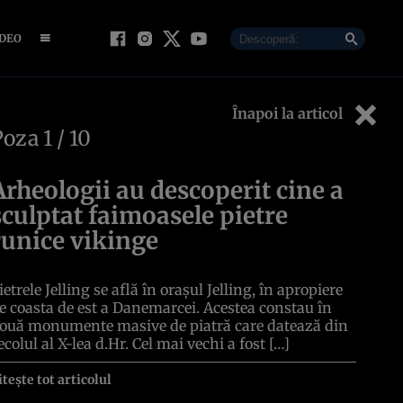
IDEO
Înapoi la articol
Poza
1
/ 10
Arheologii au descoperit cine a
sculptat faimoasele pietre
runice vikinge
ietrele Jelling se află în orașul Jelling, în apropiere
e coasta de est a Danemarcei. Acestea constau în
ouă monumente masive de piatră care datează din
ecolul al X-lea d.Hr. Cel mai vechi a fost […]
itește tot articolul