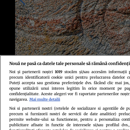
Nouă ne pasă ca datele tale personale să rămână confidenți
Noi și partenerii noștri
1019
stocăm și/sau accesăm informații pe
Foto: Shutterstock
precum identificatorii cookie unici pentru prelucrarea datelor c
Puteți accepta sau gestiona preferințele dvs. făcând clic mai jos,
opune utilizării unui interes legitim în orice moment pe pag
confidențialitate. Aceste alegeri vor fi raportate partenerilor noștr
navigarea.
Mai multe detalii
Noi si partenerii nostri (retelele de socializare si agentiile de p
precum si furnizorii nostri de servicii de date analitice) prel
Politica de conf
permite website-ului sa functioneze, pentru a personaliza conti
publicitare afisate in functie de interesele si/sau profilul dvs