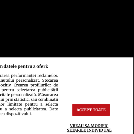
m datele pentru a oferi:
urarea performanței reclamelor.
inutului personalizat. Stocarea
zitiv. Crearea profilurilor de
 pentru selectarea publicității
icitate personalizată. Măsurarea
i prin statistici sau combinații
lor limitate pentru a selecta
u a selecta publicitatea. Date
ACCEPT TOATE
rea dispozitivului.
ct
Setări Cookies
VREAU SA MODIFIC
SETARILE INDIVIDUAL