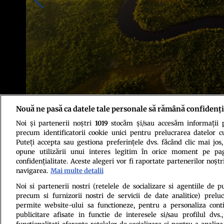
Nouă ne pasă ca datele tale personale să rămână confidenți
Noi și partenerii noștri
1019
stocăm și/sau accesăm informații pe
Sursa foto: Shutterstock
precum identificatorii cookie unici pentru prelucrarea datelor c
Puteți accepta sau gestiona preferințele dvs. făcând clic mai jos,
opune utilizării unui interes legitim în orice moment pe pag
confidențialitate. Aceste alegeri vor fi raportate partenerilor noștr
navigarea.
Mai multe detalii
Noi si partenerii nostri (retelele de socializare si agentiile de p
precum si furnizorii nostri de servicii de date analitice) prel
Politica de conf
permite website-ului sa functioneze, pentru a personaliza conti
publicitare afisate in functie de interesele si/sau profilul dvs