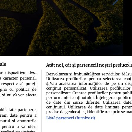
ale
Atât noi, cât și partenerii noștri prelucră
 dispozitivul dvs.,
Dezvoltarea și îmbunătățirea serviciilor. Măs
u caracter personal.
Utilizarea profilurilor pentru selectarea conț
și/sau accesarea informațiilor de pe un dispo
 respectiv vă puteți
conținut personalizat. Utilizarea profilurilor
ina cu politica de
personalizate. Crearea profilurilor pentru publ
i și nu vă vor afecta
performanței conținutului. Înțelegerea publiculu
de date din surse diferite. Utilizarea date
conținutul. Utilizarea de date limitate pentr
ublicitate partenere,
precise de geolocație și identificarea prin scana
ucram date pentru a
Listă parteneri (furnizori)
idenţialitate
Politica de cookies
Termeni şi condiţii
Echipa redacțională
Conta
nutul si anunturile
., pentru a va oferi