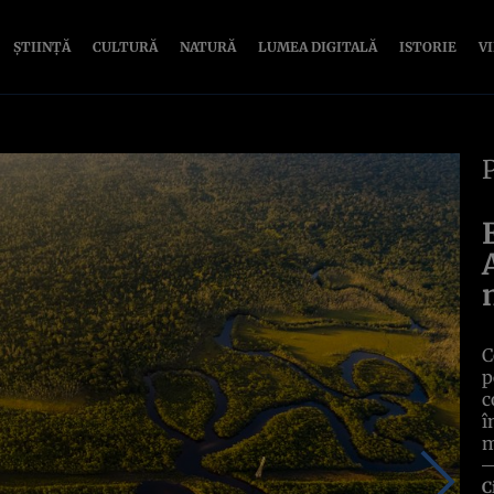
ȘTIINȚĂ
CULTURĂ
NATURĂ
LUMEA DIGITALĂ
ISTORIE
V
C
p
c
î
m
C