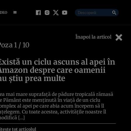
IDEO
Înapoi la articol
Poza
1
/ 10
Există un ciclu ascuns al apei în
Amazon despre care oamenii
nu știu prea multe
ea mai mare suprafață de pădure tropicală rămasă
e Pământ este menținută în viață de un ciclu
omplex al apei pe care abia acum începem să îl
nțelegem. Cu toate acestea, activitățile noastre îl
odifică […]
itește tot articolul