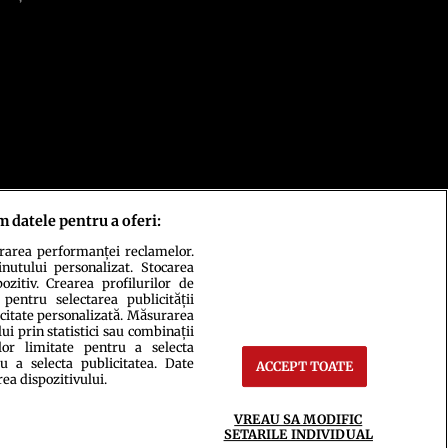
m datele pentru a oferi:
urarea performanței reclamelor.
inutului personalizat. Stocarea
zitiv. Crearea profilurilor de
 pentru selectarea publicității
icitate personalizată. Măsurarea
i prin statistici sau combinații
lor limitate pentru a selecta
u a selecta publicitatea. Date
ACCEPT TOATE
rea dispozitivului.
ct
Setări Cookies
VREAU SA MODIFIC
SETARILE INDIVIDUAL