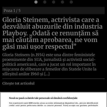
Poza
1
/ 5
Gloria Steinem, actrivista care a
dezvăluit abuzurile din industria
Playboy. „Odată ce renunțăm să
mai căutăm aprobarea, ne vom
găsi mai ușor respectul”
Gloria Steinem (n.1934) este una dintre feministele
proeminente din SUA, jurnalistă și activistă social-
politică americană, care a jucat un rol important în
mișcarea de eliberare a femeilor din Statele Unite la
sfârșitul anilor 1960 și […]
Citește tot articolul
Nouă ne pasă ca datele tale personale să rămână confidențiale
Noi și partenerii noștri
1019
stocăm și/sau accesăm informații pe dispozitivul dvs., precum identificatorii
cookie unici pentru prelucrarea datelor cu caracter personal. Puteți accepta sau gestiona preferințele
Politica de confidenţialitate
Politica de cookies
Termeni şi condiţii