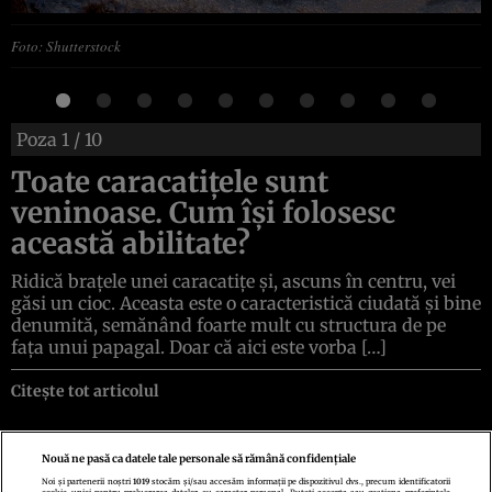
Foto: Shutterstock
Poza
1
/ 10
Toate caracatițele sunt
veninoase. Cum își folosesc
această abilitate?
Ridică brațele unei caracatițe și, ascuns în centru, vei
găsi un cioc. Aceasta este o caracteristică ciudată și bine
denumită, semănând foarte mult cu structura de pe
fața unui papagal. Doar că aici este vorba […]
Citește tot articolul
Nouă ne pasă ca datele tale personale să rămână confidențiale
Noi și partenerii noștri
1019
stocăm și/sau accesăm informații pe dispozitivul dvs., precum identificatorii