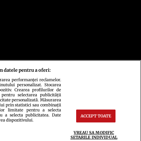
m datele pentru a oferi:
urarea performanței reclamelor.
inutului personalizat. Stocarea
zitiv. Crearea profilurilor de
 pentru selectarea publicității
icitate personalizată. Măsurarea
i prin statistici sau combinații
lor limitate pentru a selecta
u a selecta publicitatea. Date
ACCEPT TOATE
rea dispozitivului.
ct
Setări Cookies
VREAU SA MODIFIC
SETARILE INDIVIDUAL