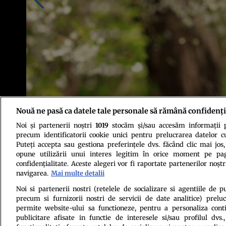
Nouă ne pasă ca datele tale personale să rămână confidenți
Noi și partenerii noștri
1019
stocăm și/sau accesăm informații pe
Foto: Shutterstock
precum identificatorii cookie unici pentru prelucrarea datelor c
Puteți accepta sau gestiona preferințele dvs. făcând clic mai jos,
opune utilizării unui interes legitim în orice moment pe pag
confidențialitate. Aceste alegeri vor fi raportate partenerilor noștr
navigarea.
Mai multe detalii
Noi si partenerii nostri (retelele de socializare si agentiile de p
precum si furnizorii nostri de servicii de date analitice) prel
Politica de conf
permite website-ului sa functioneze, pentru a personaliza conti
publicitare afisate in functie de interesele si/sau profilul dvs