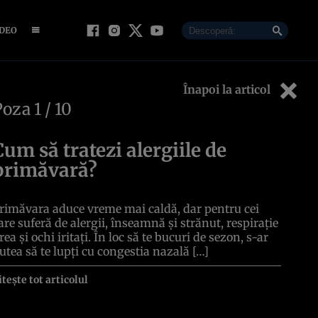
IDEO
Înapoi la articol
Poza
1
/ 10
Cum să tratezi alergiile de
primăvară?
rimăvara aduce vreme mai caldă, dar pentru cei
are suferă de alergii, înseamnă și strănut, respirație
rea și ochi iritați. În loc să te bucuri de sezon, s-ar
utea să te lupți cu congestia nazală […]
itește tot articolul