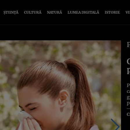
ȘTIINȚĂ
CULTURĂ
NATURĂ
LUMEA DIGITALĂ
ISTORIE
V
P
c
g
p
C