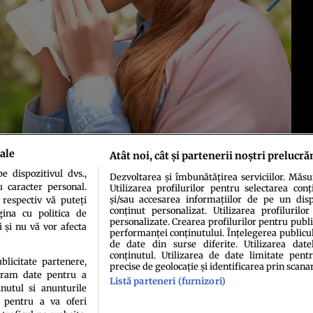
ale
Atât noi, cât și partenerii noștri prelucră
 dispozitivul dvs.,
Dezvoltarea și îmbunătățirea serviciilor. Măs
u caracter personal.
Utilizarea profilurilor pentru selectarea conț
și/sau accesarea informațiilor de pe un dispo
 respectiv vă puteți
conținut personalizat. Utilizarea profilurilor
ina cu politica de
personalizate. Crearea profilurilor pentru publ
i și nu vă vor afecta
performanței conținutului. Înțelegerea publiculu
de date din surse diferite. Utilizarea date
conținutul. Utilizarea de date limitate pentr
ublicitate partenere,
precise de geolocație și identificarea prin scana
ucram date pentru a
idenţialitate
Politica de cookies
Termeni şi condiţii
Echipa redacțională
Conta
Listă parteneri (furnizori)
nutul si anunturile
., pentru a va oferi