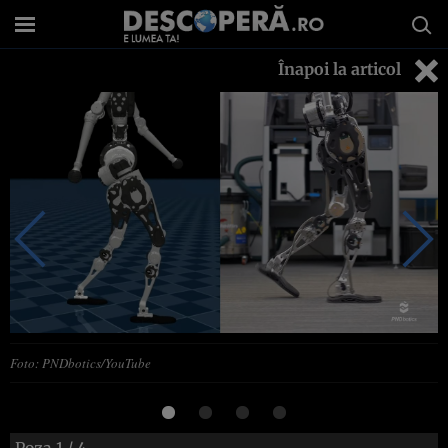
Înapoi la articol
Foto: PNDbotics/YouTube
Poza
1
/ 4