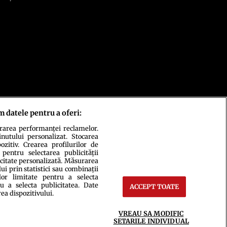
m datele pentru a oferi:
urarea performanței reclamelor.
inutului personalizat. Stocarea
zitiv. Crearea profilurilor de
 pentru selectarea publicității
icitate personalizată. Măsurarea
i prin statistici sau combinații
lor limitate pentru a selecta
u a selecta publicitatea. Date
ACCEPT TOATE
rea dispozitivului.
ct
Setări Cookies
VREAU SA MODIFIC
SETARILE INDIVIDUAL