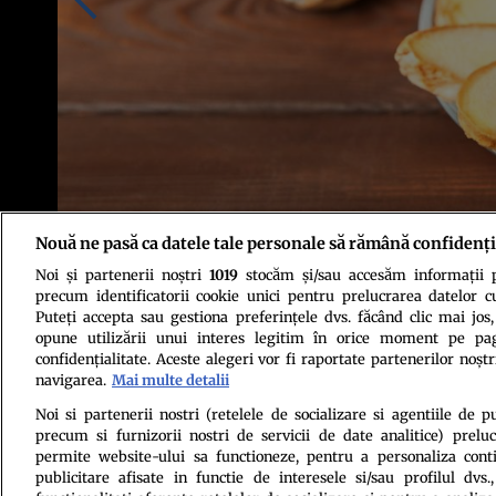
Nouă ne pasă ca datele tale personale să rămână confidenți
Noi și partenerii noștri
1019
stocăm și/sau accesăm informații pe
Foto: Shutterstock
precum identificatorii cookie unici pentru prelucrarea datelor c
Puteți accepta sau gestiona preferințele dvs. făcând clic mai jos,
opune utilizării unui interes legitim în orice moment pe pag
confidențialitate. Aceste alegeri vor fi raportate partenerilor noștr
navigarea.
Mai multe detalii
Noi si partenerii nostri (retelele de socializare si agentiile de p
precum si furnizorii nostri de servicii de date analitice) prel
Politica de conf
permite website-ului sa functioneze, pentru a personaliza conti
publicitare afisate in functie de interesele si/sau profilul dvs