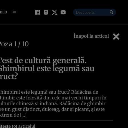
IDEO
Înapoi la articol
Poza
1
/ 10
Test de cultură generală.
Ghimbirul este legumă sau
fruct?
himbirul este legumă sau fruct? Rădăcina de
himbir este folosită din cele mai vechi timpuri în
ulturile chineză și indiană. Rădăcina de ghimbir
re un gust distinct, dulceag, dar și picant, și este
xtrem de […]
itește tot articolul