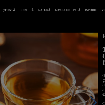
ȘTIINȚĂ
CULTURĂ
NATURĂ
LUMEA DIGITALĂ
ISTORIE
V
G
g
c
a
e
C