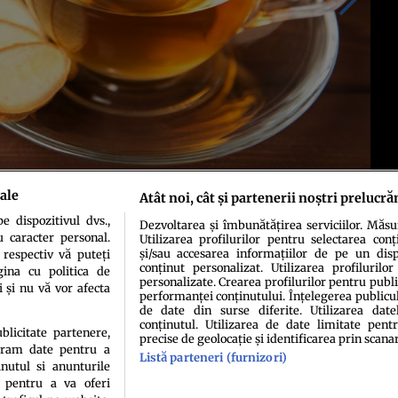
ale
Atât noi, cât și partenerii noștri prelucră
 dispozitivul dvs.,
Dezvoltarea și îmbunătățirea serviciilor. Măs
u caracter personal.
Utilizarea profilurilor pentru selectarea conț
și/sau accesarea informațiilor de pe un dispo
 respectiv vă puteți
conținut personalizat. Utilizarea profilurilor
ina cu politica de
personalizate. Crearea profilurilor pentru publ
i și nu vă vor afecta
performanței conținutului. Înțelegerea publiculu
de date din surse diferite. Utilizarea date
conținutul. Utilizarea de date limitate pentr
ublicitate partenere,
precise de geolocație și identificarea prin scana
ucram date pentru a
idenţialitate
Politica de cookies
Termeni şi condiţii
Echipa redacțională
Conta
Listă parteneri (furnizori)
nutul si anunturile
., pentru a va oferi