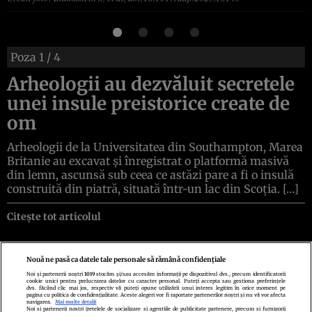
Poza
1
/ 4
Arheologii au dezvăluit secretele
unei insule preistorice create de
om
Arheologii de la Universitatea din Southampton, Marea
Britanie au excavat și înregistrat o platformă masivă
din lemn, ascunsă sub ceea ce astăzi pare a fi o insulă
construită din piatră, situată într-un lac din Scoția. […]
Citește tot articolul
Nouă ne pasă ca datele tale personale să rămână confidențiale
Noi și partenerii noștri
1019
stocăm și/sau accesăm informații pe dispozitivul dvs., precum identificatorii
cookie unici pentru prelucrarea datelor cu caracter personal. Puteți accepta sau gestiona preferințele
Politica de confidenţialitate
Politica de cookies
Termeni şi condiţii
dvs. făcând clic mai jos, respectiv vă puteți opune utilizării unui interes legitim în orice moment pe
Echipa redacțională
Contact
Setări Cookies
pagina cu politica de confidențialitate. Aceste alegeri vor fi raportate partenerilor noștri și nu vă vor afecta
navigarea.
Mai multe detalii
Noi si partenerii nostri (retelele de socializare si agentiile de publicitate partenere, precum si furnizorii