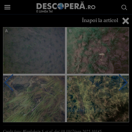
Înapoi la articol
Credit foto: Blankshein S, et al, doi:10.1017/aap.2025.10145