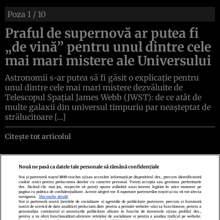
Poza
1
/ 10
Praful de supernovă ar putea fi
„de vină” pentru unul dintre cele
mai mari mistere ale Universului
Astronomii s-ar putea să fi găsit o explicație pentru
unul dintre cele mai mari mistere dezvăluite de
Telescopul Spațial James Webb (JWST): de ce atât de
multe galaxii din universul timpuriu par neașteptat de
strălucitoare […]
Citește tot articolul
Nouă ne pasă ca datele tale personale să rămână confidențiale
Noi și partenerii noștri
1019
stocăm și/sau accesăm informații pe dispozitivul dvs., precum identificatorii
cookie unici pentru prelucrarea datelor cu caracter personal. Puteți accepta sau gestiona preferințele
Politica de confidenţialitate
Politica de cookies
Termeni şi condiţii
dvs. făcând clic mai jos, respectiv vă puteți opune utilizării unui interes legitim în orice moment pe
Echipa redacțională
Contact
Setări Cookies
pagina cu politica de confidențialitate. Aceste alegeri vor fi raportate partenerilor noștri și nu vă vor afecta
navigarea.
Mai multe detalii
Noi si partenerii nostri (retelele de socializare si agentiile de publicitate partenere, precum si furnizorii
nostri de servicii de date analitice) prelucram date pentru a permite website-ului sa functioneze, pentru a
personaliza continutul si anunturile publicitare afisate in functie de interesele si/sau profilul dvs.,
pentru a va oferi functionalitati aferente retelelor de socializare si pentru a analiza traficul pe website.