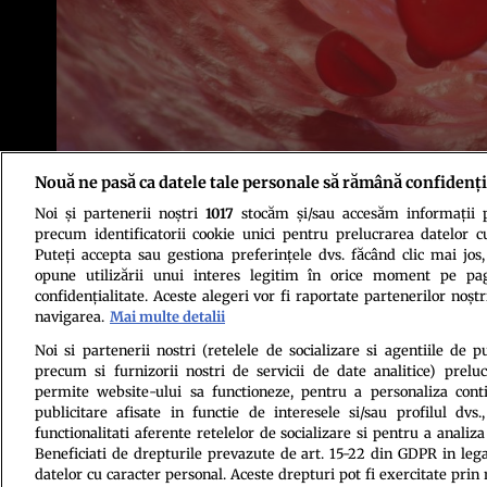
Nouă ne pasă ca datele tale personale să rămână confidenți
Foto: Shutterstock
Noi și partenerii noștri
1017
stocăm și/sau accesăm informații pe
precum identificatorii cookie unici pentru prelucrarea datelor c
Puteți accepta sau gestiona preferințele dvs. făcând clic mai jos,
opune utilizării unui interes legitim în orice moment pe pag
confidențialitate. Aceste alegeri vor fi raportate partenerilor noștr
navigarea.
Mai multe detalii
Politica de conf
Noi si partenerii nostri (retelele de socializare si agentiile de p
precum si furnizorii nostri de servicii de date analitice) prel
permite website-ului sa functioneze, pentru a personaliza conti
publicitare afisate in functie de interesele si/sau profilul dvs
functionalitati aferente retelelor de socializare si pentru a analiza
Beneficiati de drepturile prevazute de art. 15-22 din GDPR in leg
datelor cu caracter personal. Aceste drepturi pot fi exercitate prin