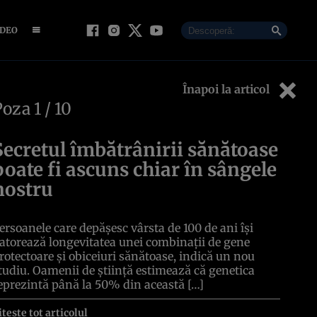
IDEO
Înapoi la articol
Poza
1
/ 10
Secretul îmbătrânirii sănătoase
poate fi ascuns chiar în sângele
nostru
ersoanele care depășesc vârsta de 100 de ani își
atorează longevitatea unei combinații de gene
rotectoare și obiceiuri sănătoase, indică un nou
tudiu. Oamenii de știință estimează că genetica
eprezintă până la 50% din această […]
itește tot articolul