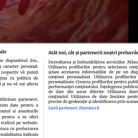
ale
Atât noi, cât și partenerii noștri prelucră
 dispozitivul dvs.,
Dezvoltarea și îmbunătățirea serviciilor. Măs
u caracter personal.
Utilizarea profilurilor pentru selectarea conț
și/sau accesarea informațiilor de pe un dispo
 respectiv vă puteți
conținut personalizat. Utilizarea profilurilor
ina cu politica de
personalizate. Crearea profilurilor pentru publ
i și nu vă vor afecta
performanței conținutului. Înțelegerea publiculu
de date din surse diferite. Utilizarea date
conținutul. Utilizarea de date limitate pentr
idenţialitate
Politica de cookies
Termeni şi condiţii
Echipa redacțională
Conta
ublicitate partenere,
precise de geolocație și identificarea prin scana
ucram date pentru a
Listă parteneri (furnizori)
nutul si anunturile
., pentru a va oferi
 traficul pe website.
atura cu prelucrarea
 modalitatea indicata