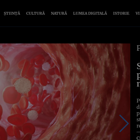
ȘTIINȚĂ
CULTURĂ
NATURĂ
LUMEA DIGITALĂ
ISTORIE
V
P
d
p
s
r
C