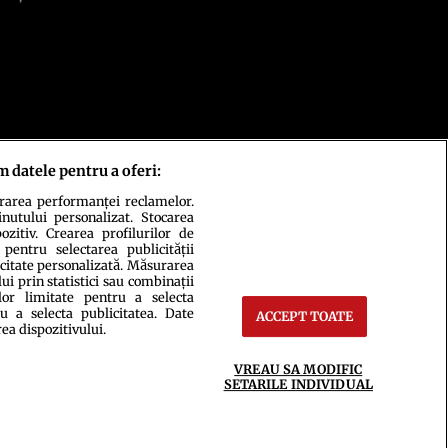
m datele pentru a oferi:
urarea performanței reclamelor.
inutului personalizat. Stocarea
zitiv. Crearea profilurilor de
 pentru selectarea publicității
icitate personalizată. Măsurarea
i prin statistici sau combinații
lor limitate pentru a selecta
u a selecta publicitatea. Date
ACCEPT TOATE
ct
Setări Cookies
rea dispozitivului.
VREAU SA MODIFIC
SETARILE INDIVIDUAL