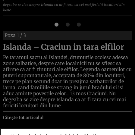
degeaba se zice despre Islanda ca ar fi tara cu cei mai fericiti locuitori din
lume...
Poza
1
/ 3
Islanda – Craciun in tara elfilor
Pe taramul sacru al Islandei, drumurile ocolesc adesea
zone salbatice, despre care localnicii nu se sfiesc sa
afirme ca ar fi tinuturi ale elfilor. Legenda oamenilor cu
puteri supranaturale, acceptata de 80% din locuitori,
trece pe plan secund doar in preajma sarbatorilor de
iarna, cand familiile se strang in jurul bradului si isi
aduc aminte povestile celor... 13 mos Craciuni. Nu
degeaba se zice despre Islanda ca ar fi tara cu cei mai
fericiti locuitori din lume...
Citește tot articolul