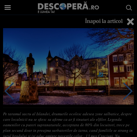
Înapoi la articol
Pe taramul sacru al Islandei, drumurile ocolesc adesea zone salbatice, despre
care localnicii nu se sfiesc sa afirme ca ar fi tinuturi ale elfilor. Legenda
oamenilor cu puteri supranaturale, acceptata de 80% din locuitori, trece pe
plan secund doar in preajma sarbatorilor de iarna, cand familiile se strang in
jurul bradului si isi aduc aminte povestile celor... 13 mos Craciuni. Nu