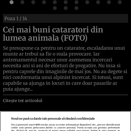
Poza
1
/ 14
Cei mai buni cataratori din
lumea animala (FOTO)
Se presupune ca pentru un catarator, escaladarea unui
munte ar trebui sa fie o reala provocare. Iar
antrenamentul necesar unor asemenea incercari
necesita ani si ani de eforturi de pregatire. Nu insa si
pentru caprele din imaginile de mai jos. Nu au degete si
nici conformatia unui alpinist incercat. Si totusi, sunt
capabile sa ajunga in locuri in care doar pasarile ar
puta ajunge...
Citește tot articolul
Nouă ne pasă ca datele tale personale să rămână confidențiale
Noi și partenerii noștri
1019
stocăm și/sau accesăm informații pe dispozitivul dvs., precum identificatorii
cookie unici pentru prelucrarea datelor cu caracter personal. Puteți accepta sau gestiona preferințele
Politica de confidenţialitate
Politica de cookies
Termeni şi condiţii
dvs. făcând clic mai jos, respectiv vă puteți opune utilizării unui interes legitim în orice moment pe